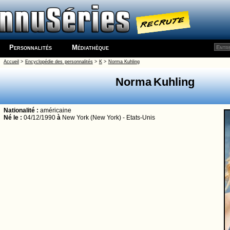
Personnalités
Médiathèque
Accueil
>
Encyclopédie des personnalités
>
K
>
Norma Kuhling
Norma Kuhling
Nationalité :
américaine
Né le :
04/12/1990
à
New York (New York) - Etats-Unis