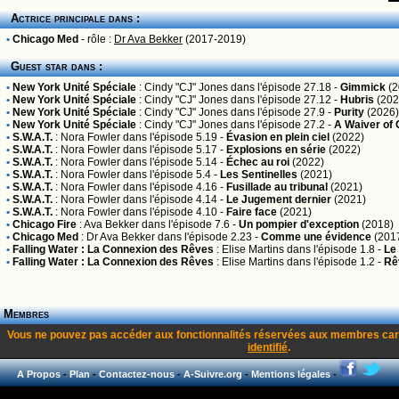
Actrice principale dans :
•
Chicago Med
- rôle :
Dr Ava Bekker
(2017-2019)
Guest star dans :
•
New York Unité Spéciale
:
Cindy "CJ" Jones
dans l'épisode 27.18 -
Gimmick
(2
•
New York Unité Spéciale
:
Cindy "CJ" Jones
dans l'épisode 27.12 -
Hubris
(202
•
New York Unité Spéciale
:
Cindy "CJ" Jones
dans l'épisode 27.9 -
Purity
(2026)
•
New York Unité Spéciale
:
Cindy "CJ" Jones
dans l'épisode 27.2 -
A Waiver of
•
S.W.A.T.
:
Nora Fowler
dans l'épisode 5.19 -
Évasion en plein ciel
(2022)
•
S.W.A.T.
:
Nora Fowler
dans l'épisode 5.17 -
Explosions en série
(2022)
•
S.W.A.T.
:
Nora Fowler
dans l'épisode 5.14 -
Échec au roi
(2022)
•
S.W.A.T.
:
Nora Fowler
dans l'épisode 5.4 -
Les Sentinelles
(2021)
•
S.W.A.T.
:
Nora Fowler
dans l'épisode 4.16 -
Fusillade au tribunal
(2021)
•
S.W.A.T.
:
Nora Fowler
dans l'épisode 4.14 -
Le Jugement dernier
(2021)
•
S.W.A.T.
:
Nora Fowler
dans l'épisode 4.10 -
Faire face
(2021)
•
Chicago Fire
:
Ava Bekker
dans l'épisode 7.6 -
Un pompier d'exception
(2018)
•
Chicago Med
:
Dr Ava Bekker
dans l'épisode 2.23 -
Comme une évidence
(201
•
Falling Water : La Connexion des Rêves
:
Elise Martins
dans l'épisode 1.8 -
Le
•
Falling Water : La Connexion des Rêves
:
Elise Martins
dans l'épisode 1.2 -
Rêv
Membres
Vous ne pouvez pas accéder aux fonctionnalités réservées aux membres car
identifié
.
A Propos
-
Plan
-
Contactez-nous
-
A-Suivre.org
-
Mentions légales
-