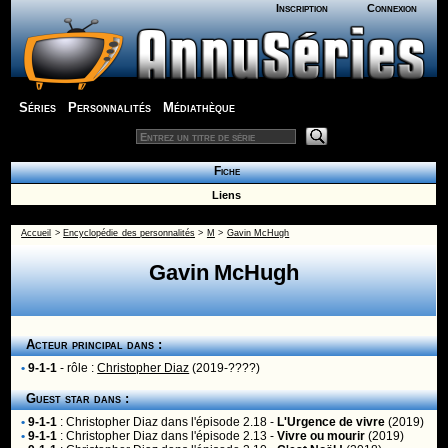
Inscription
Connexion
Séries
Personnalités
Médiathèque
Fiche
Liens
Accueil
>
Encyclopédie des personnalités
>
M
>
Gavin McHugh
Gavin McHugh
Acteur principal dans :
•
9-1-1
- rôle :
Christopher Diaz
(2019-????)
Guest star dans :
•
9-1-1
:
Christopher Diaz
dans l'épisode 2.18 -
L'Urgence de vivre
(2019)
•
9-1-1
:
Christopher Diaz
dans l'épisode 2.13 -
Vivre ou mourir
(2019)