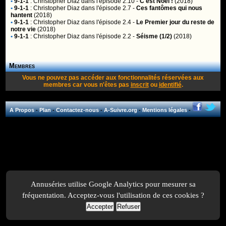
•
9-1-1
:
Christopher Diaz
dans l'épisode 2.10 -
C'est Noël !
(2018)
•
9-1-1
:
Christopher Diaz
dans l'épisode 2.7 -
Ces fantômes qui nous
hantent
(2018)
•
9-1-1
:
Christopher Diaz
dans l'épisode 2.4 -
Le Premier jour du reste de
notre vie
(2018)
•
9-1-1
:
Christopher Diaz
dans l'épisode 2.2 -
Séisme (1/2)
(2018)
Membres
Vous ne pouvez pas accéder aux fonctionnalités réservées aux
membres car vous n'êtes pas
inscrit
ou
identifié
.
A Propos
-
Plan
-
Contactez-nous
-
A-Suivre.org
-
Mentions légales
-
Annuséries utilise Google Analytics pour mesurer sa
fréquentation. Acceptez-vous l'utilisation de ces cookies ?
Accepter
Refuser