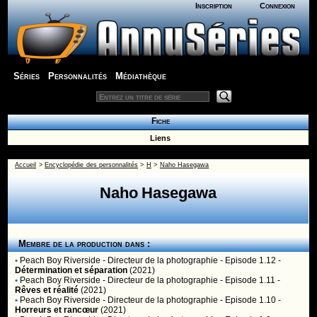
Inscription
Connexion
Séries
Personnalités
Médiathèque
Fiche
Liens
Accueil
>
Encyclopédie des personnalités
>
H
>
Naho Hasegawa
Naho Hasegawa
Membre de la production dans :
•
Peach Boy Riverside
- Directeur de la photographie - Episode 1.12 -
Détermination et séparation
(2021)
•
Peach Boy Riverside
- Directeur de la photographie - Episode 1.11 -
Rêves et réalité
(2021)
•
Peach Boy Riverside
- Directeur de la photographie - Episode 1.10 -
Horreurs et rancœur
(2021)