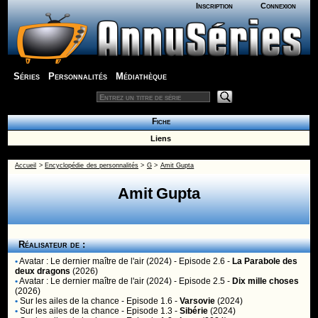
Inscription
Connexion
Séries
Personnalités
Médiathèque
Fiche
Liens
Accueil
>
Encyclopédie des personnalités
>
G
>
Amit Gupta
Amit Gupta
Réalisateur de :
•
Avatar : Le dernier maître de l'air (2024)
- Episode 2.6 -
La Parabole des
deux dragons
(2026)
•
Avatar : Le dernier maître de l'air (2024)
- Episode 2.5 -
Dix mille choses
(2026)
•
Sur les ailes de la chance
- Episode 1.6 -
Varsovie
(2024)
•
Sur les ailes de la chance
- Episode 1.3 -
Sibérie
(2024)