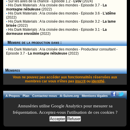
•
Sur les ailes de la chance
- Episode 1.2 -
Lvov
(2024)
•
His Dark Materials : A la croisée des mondes
- Episode 3.7 -
La
montagne nébuleuse
(2022)
•
His Dark Materials : A la croisée des mondes
- Episode 3.6 -
L'abîme
(2022)
•
His Dark Materials : A la croisée des mondes
- Episode 3.2 -
La lame
brisée
(2022)
•
His Dark Materials : A la croisée des mondes
- Episode 3.1 -
La
dormeuse envoûtée
(2022)
Membre de la production dans :
•
His Dark Materials : A la croisée des mondes
- Producteur consultant -
Episode 3.7 -
La montagne nébuleuse
(2022)
Membres
Vous ne pouvez pas accéder aux fonctionnalités réservées aux
membres car vous n'êtes pas
inscrit
ou
identifié
.
A Propos
-
Plan
-
Contactez-nous
-
A-Suivre.org
-
Mentions légales
-
Annuséries utilise Google Analytics pour mesurer sa
fréquentation. Acceptez-vous l'utilisation de ces cookies ?
Accepter
Refuser