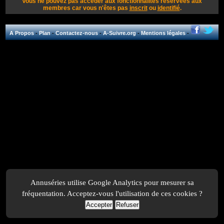
Vous ne pouvez pas accéder aux fonctionnalités réservées aux
membres car vous n'êtes pas
inscrit
ou
identifié
.
A Propos
-
Plan
-
Contactez-nous
-
A-Suivre.org
-
Mentions légales
-
Annuséries utilise Google Analytics pour mesurer sa
fréquentation. Acceptez-vous l'utilisation de ces cookies ?
Accepter
Refuser