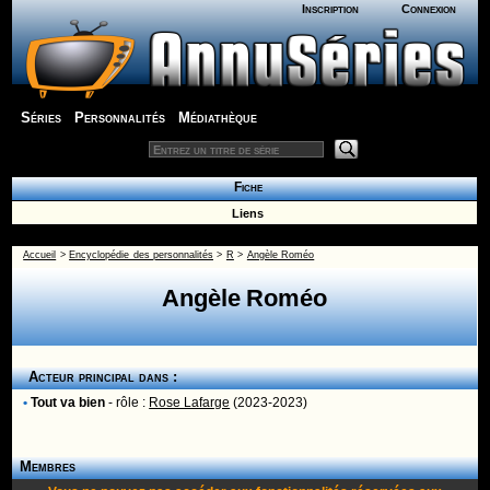
Inscription
Connexion
Séries
Personnalités
Médiathèque
Fiche
Liens
Accueil
>
Encyclopédie des personnalités
>
R
>
Angèle Roméo
Angèle Roméo
Acteur principal dans :
•
Tout va bien
- rôle :
Rose Lafarge
(2023-2023)
Membres