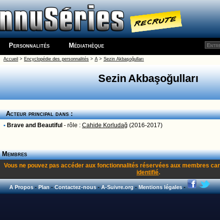
Personnalités
Médiathèque
Accueil
>
Encyclopédie des personnalités
>
A
>
Sezin Akbaşoğulları
Sezin Akbaşoğulları
Acteur principal dans :
•
Brave and Beautiful
- rôle :
Cahide Korludağ
(2016-2017)
Membres
Vous ne pouvez pas accéder aux fonctionnalités réservées aux membres car
identifié
.
A Propos
-
Plan
-
Contactez-nous
-
A-Suivre.org
-
Mentions légales
-