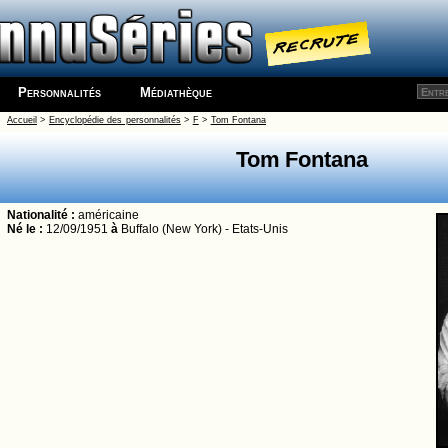
Personnalités
Médiathèque
Accueil
>
Encyclopédie des personnalités
>
F
>
Tom Fontana
Tom Fontana
Nationalité :
américaine
Né le :
12/09/1951
à
Buffalo (New York) - Etats-Unis