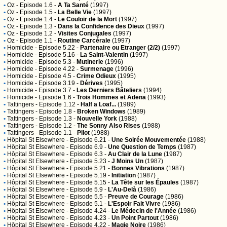
•
Oz
- Episode 1.6 -
A Ta Santé
(1997)
•
Oz
- Episode 1.5 -
La Belle Vie
(1997)
•
Oz
- Episode 1.4 -
Le Couloir de la Mort
(1997)
•
Oz
- Episode 1.3 -
Dans la Confidence des Dieux
(1997)
•
Oz
- Episode 1.2 -
Visites Conjugales
(1997)
•
Oz
- Episode 1.1 -
Routine Carcérale
(1997)
•
Homicide
- Episode 5.22 -
Partenaire ou Etranger (2/2)
(1997)
•
Homicide
- Episode 5.16 -
La Saint-Valentin
(1997)
•
Homicide
- Episode 5.3 -
Mutinerie
(1996)
•
Homicide
- Episode 4.22 -
Surmenage
(1996)
•
Homicide
- Episode 4.5 -
Crime Odieux
(1995)
•
Homicide
- Episode 3.19 -
Dérives
(1995)
•
Homicide
- Episode 3.7 -
Les Derniers Bâteliers
(1994)
•
Homicide
- Episode 1.6 -
Trois Hommes et Adena
(1993)
•
Tattingers
- Episode 1.12 -
Half a Loaf...
(1989)
•
Tattingers
- Episode 1.8 -
Broken Windows
(1989)
•
Tattingers
- Episode 1.3 -
Nouvelle York
(1988)
•
Tattingers
- Episode 1.2 -
The Sonny Also Rises
(1988)
•
Tattingers
- Episode 1.1 -
Pilot
(1988)
•
Hôpital St Elsewhere
- Episode 6.21 -
Une Soirée Mouvementée
(1988)
•
Hôpital St Elsewhere
- Episode 6.9 -
Une Question de Temps
(1987)
•
Hôpital St Elsewhere
- Episode 6.3 -
Au Clair de la Lune
(1987)
•
Hôpital St Elsewhere
- Episode 5.23 -
J Moins Un
(1987)
•
Hôpital St Elsewhere
- Episode 5.21 -
Bonnes Vibrations
(1987)
•
Hôpital St Elsewhere
- Episode 5.19 -
Initiation
(1987)
•
Hôpital St Elsewhere
- Episode 5.15 -
La Tête sur les Épaules
(1987)
•
Hôpital St Elsewhere
- Episode 5.9 -
L'Au-Delà
(1986)
•
Hôpital St Elsewhere
- Episode 5.5 -
Preuve de Courage
(1986)
•
Hôpital St Elsewhere
- Episode 5.1 -
L'Espoir Fait Vivre
(1986)
•
Hôpital St Elsewhere
- Episode 4.24 -
Le Médecin de l'Année
(1986)
•
Hôpital St Elsewhere
- Episode 4.23 -
Un Point Partout
(1986)
•
Hôpital St Elsewhere
- Episode 4.22 -
Magie Noire
(1986)