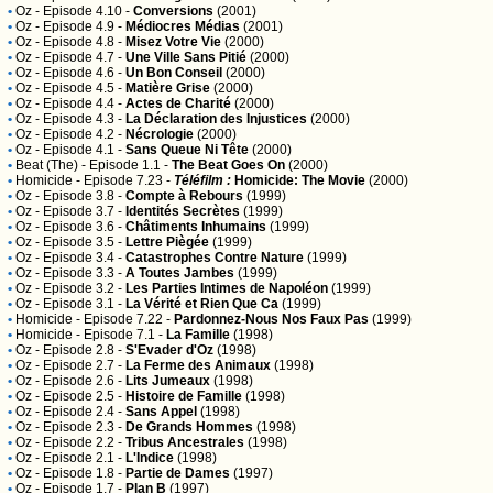
•
Oz
- Episode 4.10 -
Conversions
(2001)
•
Oz
- Episode 4.9 -
Médiocres Médias
(2001)
•
Oz
- Episode 4.8 -
Misez Votre Vie
(2000)
•
Oz
- Episode 4.7 -
Une Ville Sans Pitié
(2000)
•
Oz
- Episode 4.6 -
Un Bon Conseil
(2000)
•
Oz
- Episode 4.5 -
Matière Grise
(2000)
•
Oz
- Episode 4.4 -
Actes de Charité
(2000)
•
Oz
- Episode 4.3 -
La Déclaration des Injustices
(2000)
•
Oz
- Episode 4.2 -
Nécrologie
(2000)
•
Oz
- Episode 4.1 -
Sans Queue Ni Tête
(2000)
•
Beat (The)
- Episode 1.1 -
The Beat Goes On
(2000)
•
Homicide
- Episode 7.23 -
Téléfilm :
Homicide: The Movie
(2000)
•
Oz
- Episode 3.8 -
Compte à Rebours
(1999)
•
Oz
- Episode 3.7 -
Identités Secrètes
(1999)
•
Oz
- Episode 3.6 -
Châtiments Inhumains
(1999)
•
Oz
- Episode 3.5 -
Lettre Piègée
(1999)
•
Oz
- Episode 3.4 -
Catastrophes Contre Nature
(1999)
•
Oz
- Episode 3.3 -
A Toutes Jambes
(1999)
•
Oz
- Episode 3.2 -
Les Parties Intimes de Napoléon
(1999)
•
Oz
- Episode 3.1 -
La Vérité et Rien Que Ca
(1999)
•
Homicide
- Episode 7.22 -
Pardonnez-Nous Nos Faux Pas
(1999)
•
Homicide
- Episode 7.1 -
La Famille
(1998)
•
Oz
- Episode 2.8 -
S'Evader d'Oz
(1998)
•
Oz
- Episode 2.7 -
La Ferme des Animaux
(1998)
•
Oz
- Episode 2.6 -
Lits Jumeaux
(1998)
•
Oz
- Episode 2.5 -
Histoire de Famille
(1998)
•
Oz
- Episode 2.4 -
Sans Appel
(1998)
•
Oz
- Episode 2.3 -
De Grands Hommes
(1998)
•
Oz
- Episode 2.2 -
Tribus Ancestrales
(1998)
•
Oz
- Episode 2.1 -
L'Indice
(1998)
•
Oz
- Episode 1.8 -
Partie de Dames
(1997)
•
Oz
- Episode 1.7 -
Plan B
(1997)