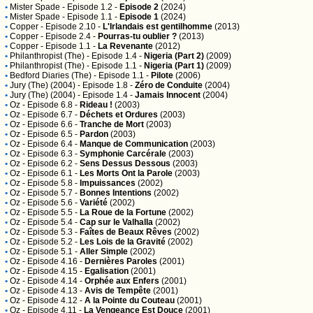
•
Mister Spade
- Episode 1.2 -
Episode 2
(2024)
•
Mister Spade
- Episode 1.1 -
Episode 1
(2024)
•
Copper
- Episode 2.10 -
L'Irlandais est gentilhomme
(2013)
•
Copper
- Episode 2.4 -
Pourras-tu oublier ?
(2013)
•
Copper
- Episode 1.1 -
La Revenante
(2012)
•
Philanthropist (The)
- Episode 1.4 -
Nigeria (Part 2)
(2009)
•
Philanthropist (The)
- Episode 1.1 -
Nigeria (Part 1)
(2009)
•
Bedford Diaries (The)
- Episode 1.1 -
Pilote
(2006)
•
Jury (The) (2004)
- Episode 1.8 -
Zéro de Conduite
(2004)
•
Jury (The) (2004)
- Episode 1.4 -
Jamais Innocent
(2004)
•
Oz
- Episode 6.8 -
Rideau !
(2003)
•
Oz
- Episode 6.7 -
Déchets et Ordures
(2003)
•
Oz
- Episode 6.6 -
Tranche de Mort
(2003)
•
Oz
- Episode 6.5 -
Pardon
(2003)
•
Oz
- Episode 6.4 -
Manque de Communication
(2003)
•
Oz
- Episode 6.3 -
Symphonie Carcérale
(2003)
•
Oz
- Episode 6.2 -
Sens Dessus Dessous
(2003)
•
Oz
- Episode 6.1 -
Les Morts Ont la Parole
(2003)
•
Oz
- Episode 5.8 -
Impuissances
(2002)
•
Oz
- Episode 5.7 -
Bonnes Intentions
(2002)
•
Oz
- Episode 5.6 -
Variété
(2002)
•
Oz
- Episode 5.5 -
La Roue de la Fortune
(2002)
•
Oz
- Episode 5.4 -
Cap sur le Valhalla
(2002)
•
Oz
- Episode 5.3 -
Faîtes de Beaux Rêves
(2002)
•
Oz
- Episode 5.2 -
Les Lois de la Gravité
(2002)
•
Oz
- Episode 5.1 -
Aller Simple
(2002)
•
Oz
- Episode 4.16 -
Dernières Paroles
(2001)
•
Oz
- Episode 4.15 -
Egalisation
(2001)
•
Oz
- Episode 4.14 -
Orphée aux Enfers
(2001)
•
Oz
- Episode 4.13 -
Avis de Tempête
(2001)
•
Oz
- Episode 4.12 -
A la Pointe du Couteau
(2001)
•
Oz
- Episode 4.11 -
La Vengeance Est Douce
(2001)