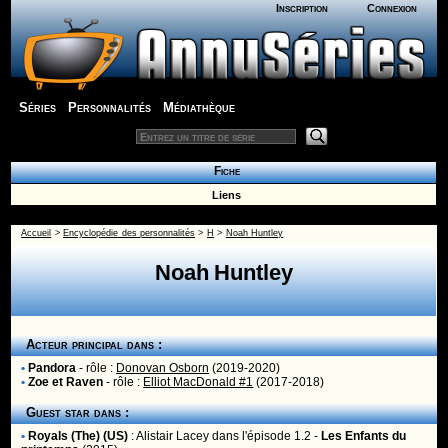
Inscription
Connexion
Séries
Personnalités
Médiathèque
Fiche
Liens
Accueil
>
Encyclopédie des personnalités
>
H
>
Noah Huntley
Noah Huntley
Acteur principal dans :
•
Pandora
- rôle :
Donovan Osborn
(2019-2020)
•
Zoe et Raven
- rôle :
Elliot MacDonald #1
(2017-2018)
Guest star dans :
•
Royals (The) (US)
:
Alistair Lacey
dans l'épisode 1.2 -
Les Enfants du