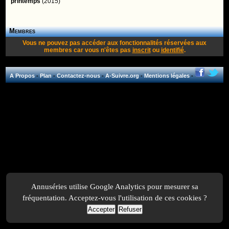
printemps
(2015)
Membres
Vous ne pouvez pas accéder aux fonctionnalités réservées aux
membres car vous n'êtes pas
inscrit
ou
identifié
.
A Propos
-
Plan
-
Contactez-nous
-
A-Suivre.org
-
Mentions légales
-
Annuséries utilise Google Analytics pour mesurer sa
fréquentation. Acceptez-vous l'utilisation de ces cookies ?
Accepter
Refuser