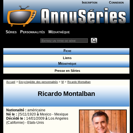
Inscription
Connexion
Séries
Personnalités
Médiathèque
Fiche
Liens
Médiathèque
Presse en Séries
Accueil
>
Encyclopédie des personnalités
>
M
>
Ricardo Montalban
Ricardo Montalban
Nationalité :
américaine
Né le :
25/11/1920
à
Mexico - Mexique
Décédé le :
14/01/2009
à
Los Angeles
(Californie) - Etats-Unis