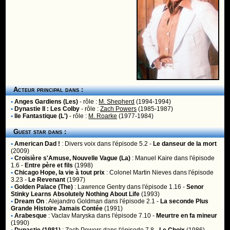
Acteur principal dans :
•
Anges Gardiens (Les)
- rôle :
M. Shepherd
(1994-1994)
•
Dynastie II : Les Colby
- rôle :
Zach Powers
(1985-1987)
•
Ile Fantastique (L')
- rôle :
M. Roarke
(1977-1984)
Guest star dans :
•
American Dad !
:
Divers voix
dans l'épisode 5.2 -
Le danseur de la mort
(2009)
•
Croisière s'Amuse, Nouvelle Vague (La)
:
Manuel Kaire
dans l'épisode
1.6 -
Entre père et fils
(1998)
•
Chicago Hope, la vie à tout prix
:
Colonel Martin Nieves
dans l'épisode
3.23 -
Le Revenant
(1997)
•
Golden Palace (The)
:
Lawrence Gentry
dans l'épisode 1.16 -
Senor
Stinky Learns Absolutely Nothing About Life
(1993)
•
Dream On
:
Alejandro Goldman
dans l'épisode 2.1 -
La seconde Plus
Grande Histoire Jamais Contée
(1991)
•
Arabesque
:
Vaclav Maryska
dans l'épisode 7.10 -
Meurtre en fa mineur
(1990)