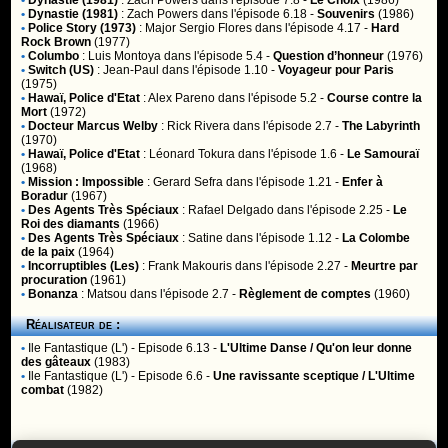
•
Dynastie (1981)
:
Zach Powers
dans l'épisode 7.8 -
Le Choix
(1986)
•
Dynastie (1981)
:
Zach Powers
dans l'épisode 6.18 -
Souvenirs
(1986)
•
Police Story (1973)
:
Major Sergio Flores
dans l'épisode 4.17 -
Hard
Rock Brown
(1977)
•
Columbo
:
Luis Montoya
dans l'épisode 5.4 -
Question d’honneur
(1976)
•
Switch (US)
:
Jean-Paul
dans l'épisode 1.10 -
Voyageur pour Paris
(1975)
•
Hawaï, Police d'Etat
:
Alex Pareno
dans l'épisode 5.2 -
Course contre la
Mort
(1972)
•
Docteur Marcus Welby
:
Rick Rivera
dans l'épisode 2.7 -
The Labyrinth
(1970)
•
Hawaï, Police d'Etat
:
Léonard Tokura
dans l'épisode 1.6 -
Le Samouraï
(1968)
•
Mission : Impossible
:
Gerard Sefra
dans l'épisode 1.21 -
Enfer à
Boradur
(1967)
•
Des Agents Très Spéciaux
:
Rafael Delgado
dans l'épisode 2.25 -
Le
Roi des diamants
(1966)
•
Des Agents Très Spéciaux
:
Satine
dans l'épisode 1.12 -
La Colombe
de la paix
(1964)
•
Incorruptibles (Les)
:
Frank Makouris
dans l'épisode 2.27 -
Meurtre par
procuration
(1961)
•
Bonanza
:
Matsou
dans l'épisode 2.7 -
Règlement de comptes
(1960)
Réalisateur de :
•
Ile Fantastique (L')
- Episode 6.13 -
L'Ultime Danse / Qu'on leur donne
des gâteaux
(1983)
•
Ile Fantastique (L')
- Episode 6.6 -
Une ravissante sceptique / L'Ultime
combat
(1982)