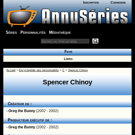
Inscription
Connexion
Séries
Personnalités
Médiathèque
Fiche
Liens
Accueil
>
Encyclopédie des personnalités
>
C
>
Spencer Chinoy
Spencer Chinoy
Créateur de :
•
Greg the Bunny
(2002 - 2002)
Producteur exécutif de :
•
Greg the Bunny
(2002 - 2002)