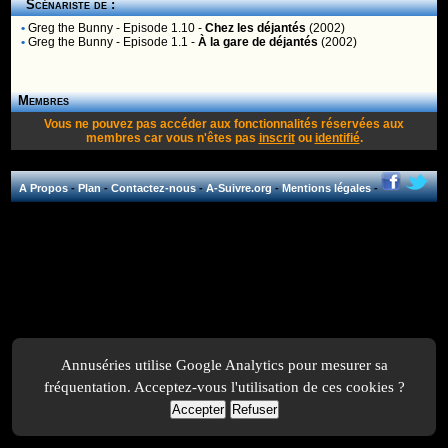
Scénariste de :
•
Greg the Bunny
- Episode 1.10 -
Chez les déjantés
(2002)
•
Greg the Bunny
- Episode 1.1 -
À la gare de déjantés
(2002)
Membres
Vous ne pouvez pas accéder aux fonctionnalités réservées aux
membres car vous n'êtes pas
inscrit
ou
identifié
.
A Propos
-
Plan
-
Contactez-nous
-
A-Suivre.org
-
Mentions légales
-
Annuséries utilise Google Analytics pour mesurer sa
fréquentation. Acceptez-vous l'utilisation de ces cookies ?
Accepter
Refuser