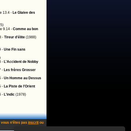
e 13.4 -
Le Glaive des
5)
e 9.14 -
Comme au bon
8 -
Tireur d'élite
(1988)
9 -
Une Fin sans
)
8 -
L'Accident de Nobby
7 -
Les frères Grosser
6 -
Un Homme au Dessus
5 -
La Piste de l'Orient
4 -
L'indic
(1978)
 vous n'êtes pas
inscrit
ou