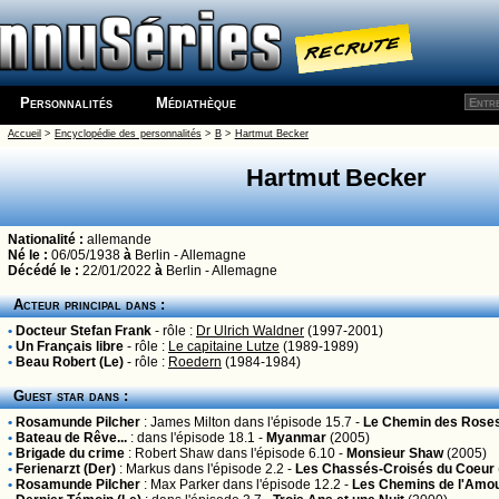
Personnalités
Médiathèque
Accueil
>
Encyclopédie des personnalités
>
B
>
Hartmut Becker
Hartmut Becker
Nationalité :
allemande
Né le :
06/05/1938
à
Berlin - Allemagne
Décédé le :
22/01/2022
à
Berlin - Allemagne
Acteur principal dans :
•
Docteur Stefan Frank
- rôle :
Dr Ulrich Waldner
(1997-2001)
•
Un Français libre
- rôle :
Le capitaine Lutze
(1989-1989)
•
Beau Robert (Le)
- rôle :
Roedern
(1984-1984)
Guest star dans :
•
Rosamunde Pilcher
:
James Milton
dans l'épisode 15.7 -
Le Chemin des Rose
•
Bateau de Rêve...
:
dans l'épisode 18.1 -
Myanmar
(2005)
•
Brigade du crime
:
Robert Shaw
dans l'épisode 6.10 -
Monsieur Shaw
(2005)
•
Ferienarzt (Der)
:
Markus
dans l'épisode 2.2 -
Les Chassés-Croisés du Coeur
•
Rosamunde Pilcher
:
Max Parker
dans l'épisode 12.2 -
Les Chemins de l'Amo