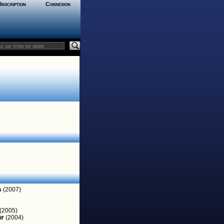
Inscription
Connexion
s
(2007)
(2005)
ur
(2004)