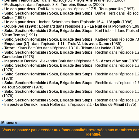
•
Dernier Témoin (Le)
:
dans l'épisode 3.7 -
Trois Ans et une Nuit
(2000)
•
Medicopter
:
dans l'épisode 3.8 -
Témoins Gênants
(2000)
•
Un cas pour deux
:
Rolf Kaminsky
dans l'épisode 17.5 -
Tous pour Un
(1997)
•
Soko, Section Homicide / Soko, Brigade des Stups
:
Daniel Herz
dans l'épisod
Celtes
(1997)
•
Un cas pour deux
:
Jochen Scherbach
dans l'épisode 16.4 -
L'Appât
(1996)
•
Double Jeu (1994)
:
Eberhard
dans l'épisode 1.2 -
La Nuit de la Promotion
(199
•
Soko, Section Homicide / Soko, Brigade des Stups
:
Kurt Liebold
dans l'épisod
Vieux Temps
(1991)
•
Soko, Section Homicide / Soko, Brigade des Stups
:
Kalterer
dans l'épisode 7.
•
Enquêteur (L')
:
dans l'épisode 1.11 -
Trois Valets avec Dame
(1985)
•
Tatort
:
Klaus Bothüter
dans l'épisode 13.10 -
Trimmel et Isolde
(1982)
•
Soko, Section Homicide / Soko, Brigade des Stups
:
Rechlin
dans l'épisode 1.
Conclusion
(1978)
•
Inspecteur Derrick
:
Alexander Bork
dans l'épisode 5.5 -
Actes d'Amour
(1978
•
Soko, Section Homicide / Soko, Brigade des Stups
:
Rechlin
dans l'épisode 1.
(1978)
•
Soko, Section Homicide / Soko, Brigade des Stups
:
Rechlin
dans l'épisode 1.
(1978)
•
Soko, Section Homicide / Soko, Brigade des Stups
:
Rechlin
dans l'épisode 1.
de Tout Soupçon
(1978)
•
Soko, Section Homicide / Soko, Brigade des Stups
:
Rechlin
dans l'épisode 1.
(1978)
•
Soko, Section Homicide / Soko, Brigade des Stups
:
Rechlin
dans l'épisode 1.
•
Inspecteur Derrick
:
Erich Holler
dans l'épisode 2.1 -
Le Bus de Minuit
(1975)
Membres
Vous ne pouvez pas accéder aux fonctionnalités réservées aux membres car
identifié
.