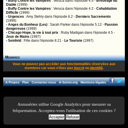
•
Buffy Contre les Vampires
:
Veruca
dans l'épisode 4.5 -
Breuvage du
Diable
(1999)
•
Buffy Contre les Vampires
:
Veruca
dans l'épisode 4.2 -
Cohabitation
Difficile
(1999)
•
Urgences
:
Amy Stehly
dans l'épisode 6.2 -
Derniers Sacrements
(1999)
•
Anges du Bonheur (Les)
:
Sarah Parker
dans l'épisode 5.12 -
Passion
dangereuse
(1999)
•
Chicago Hope, la vie à tout prix
:
Ruby Madigan
dans l'épisode 4.5 -
Jeux de Mains
(1997)
•
Seinfeld
:
Fille
dans l'épisode 8.21 -
Le Touriste
(1997)
Membres
Vous ne pouvez pas accéder aux fonctionnalités réservées aux
membres car vous n'êtes pas
inscrit
ou
identifié
.
A Propos
-
Plan
-
Contactez-nous
-
A-Suivre.org
-
Mentions légales
-
Annuséries utilise Google Analytics pour mesurer sa
fréquentation. Acceptez-vous l'utilisation de ces cookies ?
Accepter
Refuser