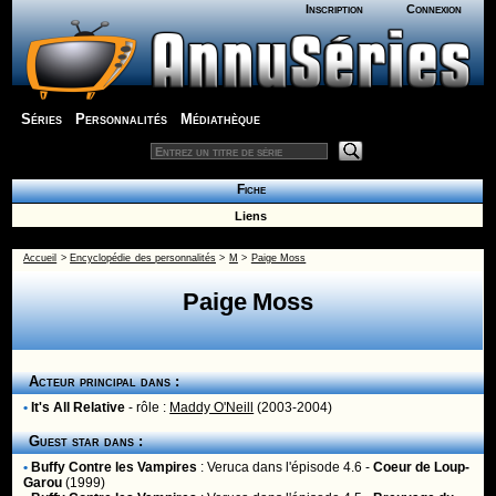
Inscription
Connexion
Séries
Personnalités
Médiathèque
Fiche
Liens
Accueil
>
Encyclopédie des personnalités
>
M
>
Paige Moss
Paige Moss
Acteur principal dans :
•
It's All Relative
- rôle :
Maddy O'Neill
(2003-2004)
Guest star dans :
•
Buffy Contre les Vampires
:
Veruca
dans l'épisode 4.6 -
Coeur de Loup-
Garou
(1999)