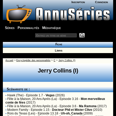
Inscription
Connexion
Séries
Personnalités
Médiathèque
Fiche
Liens
Accueil
>
Encyclopédie des personnalités
>
C
>
Jerry Collins (I)
Jerry Collins (I)
Scénariste de :
•
Hawk (The)
- Episode 1.7 -
Vegas
(2026)
•
Fête à la Maison, 20 Ans Après (La)
- Episode 3.16 -
Mon merveilleux
conte de fées
(2017)
•
Fête à la Maison, 20 Ans Après (La)
- Episode 3.6 -
Ma Ramona
(2017)
•
Modern Family
- Episode 1.15 -
Docteur Phil et Mister Clive
(2010)
•
Rois du Texas (Les)
- Episode 13.18 -
Uh-oh, Canada
(2009)