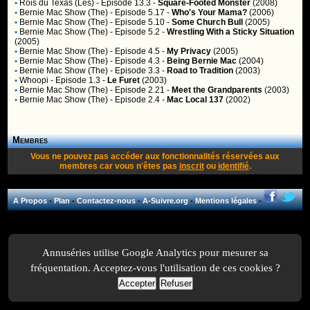
•
Rois du Texas (Les)
- Episode 13.3 -
Square-Footed Monster
(2008)
•
Bernie Mac Show (The)
- Episode 5.17 -
Who's Your Mama?
(2006)
•
Bernie Mac Show (The)
- Episode 5.10 -
Some Church Bull
(2005)
•
Bernie Mac Show (The)
- Episode 5.2 -
Wrestling With a Sticky Situation
(2005)
•
Bernie Mac Show (The)
- Episode 4.5 -
My Privacy
(2005)
•
Bernie Mac Show (The)
- Episode 4.3 -
Being Bernie Mac
(2004)
•
Bernie Mac Show (The)
- Episode 3.3 -
Road to Tradition
(2003)
•
Whoopi
- Episode 1.3 -
Le Furet
(2003)
•
Bernie Mac Show (The)
- Episode 2.21 -
Meet the Grandparents
(2003)
•
Bernie Mac Show (The)
- Episode 2.4 -
Mac Local 137
(2002)
Membres
Vous ne pouvez pas accéder aux fonctionnalités réservées aux
membres car vous n'êtes pas
inscrit
ou
identifié
.
A Propos
-
Plan
-
Contactez-nous
-
A-Suivre.org
-
Mentions légales
-
Annuséries utilise Google Analytics pour mesurer sa
fréquentation. Acceptez-vous l'utilisation de ces cookies ?
Accepter
Refuser