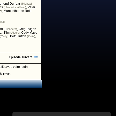
kmond Dunbar
(Michael
ds
,
Peter
(Henrietta Wilson)
,
Marcanthonee Reis
z)
x63]
nd
,
Greg Evigan
(Elizabeth)
lan Kim
,
Cody Mayo
(Albert)
,
Beth Triffon
,
(Carly)
(Katie)
Episode suivant
ifié
avec votre login
à 15:06