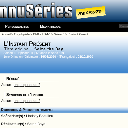
Personnalités
Médiathèque
Accueil
>
Encyclopédie
>
Chiffre
>
9-1-1
>
Saison 3
> L'Instant Présent
L'Instant Présent
Titre original :
Seize the Day
Saison
3
- Episode
11
| N° dans la série :
39
1ère Diffusion (Originale) :
16/03/2020
- (Française) :
01/10/2020
Résumé
Aucun :
en proposer un ?
Synopsis de l'épisode
Aucun :
en proposer un ?
Distribution & Production principale
Scénariste(s) :
Lindsay Beaulieu
Réalisateur(s) :
Sarah Boyd