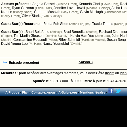
Acteurs présents :
Angela Bassett
,
Kenneth Choi
,
Roc
(Athena Grant)
(Howie Han)
,
Ryan Guzman
,
Jennifer Love Hewitt
,
Aisha Hin
Grant)
(Eddie Diaz)
(Maddie Buckley)
Krause
,
Corinne Massiah
,
Gavin McHugh
(Bobby Nash)
(May Grant)
(Christopher Dia
,
Oliver Stark
(Harry Grant)
(Evan Buckley)
Guest Star(s) Récurents :
Freda Foh Shen
,
Tracie Thoms
(Anne Lee) [x5]
(Karen) [
Guest Star(s) :
Shari Belafonte
,
Brad Benedict
,
Rachael Drummo
(Shirley)
(Stefan)
,
Tim Martin Gleason
,
Kelvin Han Yee
,
John Har
(Roger)
(Dominic Blakely)
(John Lee)
,
Constantine Rousouli
,
Riley Schmidt
,
Susan Song
(Justin)
(Miles)
(Harrison Meeks)
David Young Lee
,
Nancy Youngblut
(M. Han)
(Cynthia)
Saison 3
Episode précédent
Membres
: pour accéder aux avantages membres, vous devez être
inscrit
ou
ident
Ajoutée le :
30/11/-0001 à 00:00 -
Mise à jour le :
04/04/2020 
A Propos
-
Plan
-
Contactez-nous
-
A-Suivre.org
-
Mentions légales
-