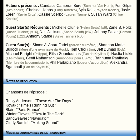
Acteurs présents :
Candace Cameron Bure
,
Peri Gilpin
(Summer Van Horn)
,
Chelsea Hobbs
,
Ayla Kell
,
Josie
(Kim Keeler)
(Emily Kmetko)
(Payson Keeler)
Loren
,
Cassie Scerbo
,
Susan Ward
(Kaylie Cruz)
(Lauren Tanner)
(Chloe
Kmetko)
Guest Star(s) Récurents :
Michelle Clunie
,
Zane B. Holtz
(Helen Beals) [x9]
,
Neil Jackson
,
Johnny Pacar
(Austin Tucker) [x16]
(Sasha Beloff) [x37]
(Damon
,
Anthony Starke
Young) [x22]
(Steve Tanner) [x36]
Guest Star(s) :
Simon A. Abou-Fadel
,
Shannon Marie
(policier du métro)
Bullock
,
Tom Choi
,
Jeff Dumas
,
(Mère d'une gymnaste du Rock)
(Jim)
(Bob)
Michael Enright
,
Ritsa Gountoumas
,
Nastia Liukin
(Philippe)
(Fan de Kaylie #1)
,
Geoff Nathanson
,
Rahnuma Panthaky
(Elle-même)
(Annonceur pour ESPN)
,
Phil Parlapiano
,
Alexandra
(Membre de la commission)
(joueur d'accordéon)
Sgambati
(Fan de Kaylie #2)
Notes de production
Chansons de l'épisode :
Rusty Anderson : "These Are The Days "
Kovak : "Time's Running Out "
Blair : "Paris France"
Winter Gloves : "Glow In The Dark"
Sandweaver : "Navigator"
Cindy Santini : "Making Sound"
Membres additionnels de la production