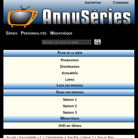
Inscription
Connexion
Séries
Personnalités
Médiathèque
Fiche de la série
Production
Distribution
Actualités
Liens
Liste des épisodes
Guide des épisodes
Saison 1
Saison 2
Saison 3
Médiathèque
DVD en Séries
Accueil
>
Encyclopédie
>
C
>
Championnes à Tout Prix
>
Saison 2
> Tout ou Rien