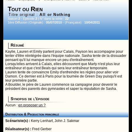
Tout ou Rien
Titre original :
All or Nothing
Saison
2
- Episode
2
| N° dans la série :
22
1ère Diffusion (Originale) :
05/07/2010
- (Française) :
10/04/2011
Résumé
Kaylie, Lauren et Emily partent pour Calais, Payson les accompagne pour
tenter d'être réintégrée dans l'équipe nationale. Sasha tente de la dissuader
pensant qu'il lui manque encore un peu d'entraînement.
Lorsqu'elles arrivent à Calais, elles découvrent que Marty n'est plus leur
entraîneur et que c'est Beals qui sera leur entraîneur temporaire.
Lauren tente de convaincre Emily d'enfreindre les règles pour aller voir
Damon. Ce dernier est à Paris pour la tournée de Green Day puisqu'il est
leur première partie.
A Boulder, le père de Lauren commence sa campagne pour devenir le
président des parents des gymnastes et saper la réputation de Sasha.
Synopsis de l'épisode
Aucun :
en proposer un ?
Distribution & Production principale
Scénariste(s) :
Kerry Lenhart
,
John J. Sakmar
Réalisateur(s) :
Fred Gerber