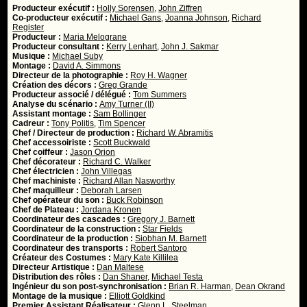
Producteur exécutif :
Holly Sorensen
,
John Ziffren
Co-producteur exécutif :
Michael Gans
,
Joanna Johnson
,
Richard
Register
Producteur :
Maria Melograne
Producteur consultant :
Kerry Lenhart
,
John J. Sakmar
Musique :
Michael Suby
Montage :
David A. Simmons
Directeur de la photographie :
Roy H. Wagner
Création des décors :
Greg Grande
Producteur associé / délégué :
Tom Summers
Analyse du scénario :
Amy Turner (II)
Assistant montage :
Sam Bollinger
Cadreur :
Tony Politis
,
Tim Spencer
Chef / Directeur de production :
Richard W. Abramitis
Chef accessoiriste :
Scott Buckwald
Chef coiffeur :
Jason Orion
Chef décorateur :
Richard C. Walker
Chef électricien :
John Villegas
Chef machiniste :
Richard Allan Nasworthy
Chef maquilleur :
Deborah Larsen
Chef opérateur du son :
Buck Robinson
Chef de Plateau :
Jordana Kronen
Coordinateur des cascades :
Gregory J. Barnett
Coordinateur de la construction :
Star Fields
Coordinateur de la production :
Siobhan M. Barnett
Coordinateur des transports :
Robert Santoro
Créateur des Costumes :
Mary Kate Killilea
Directeur Artistique :
Dan Maltese
Distribution des rôles :
Dan Shaner
,
Michael Testa
Ingénieur du son post-synchronisation :
Brian R. Harman
,
Dean Okrand
Montage de la musique :
Elliott Goldkind
Premier Assistant Réalisateur :
Glenn L. Steelman