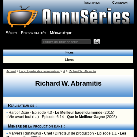
Inscription
Connexion
Séries
Personnalités
Médiathèque
Fiche
Liens
Accueil
>
Encyclopédie des personnalités
>
A
>
Richard W. Abramitis
Richard W. Abramitis
Réalisateur de :
•
Hart of Dixie
- Episode 4.3 -
Le Meilleur bagel du monde
(2015)
•
Vie avant tout (La)
- Episode 6.14 -
Que le Meilleur Gagne
(2005)
Membre de la production dans :
•
Marvel's Runaways
- Chef / Directeur de production - Episode 1.1 -
Les