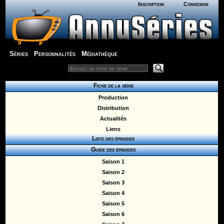
Inscription
Connexion
Séries
Personnalités
Médiathèque
Fiche de la série
Production
Distribution
Actualités
Liens
Liste des épisodes
Guide des épisodes
Saison 1
Saison 2
Saison 3
Saison 4
Saison 5
Saison 6