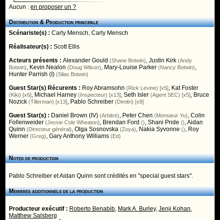
Aucun :
en proposer un ?
Distribution & Production principale
Scénariste(s) :
Carly Mensch
,
Carly Mensch
Réalisateur(s) :
Scott Ellis
Acteurs présents :
Alexander Gould
,
Justin Kirk
(Shane Botwin)
(Andy
,
Kevin Nealon
,
Mary-Louise Parker
,
Botwin)
(Doug Wilson)
(Nancy Botwin)
Hunter Parrish (I)
(Silas Botwin)
Guest Star(s) Récurents :
Roy Abramsohn
,
Kat Foster
(Rick Levine) [x5]
,
Michael Harney
,
Seth Isler
,
Bruce
(Kiki) [x6]
(Inspecteur) [x13]
(Agent SEC) [x5]
Nozick
,
Pablo Schreiber
(Tillerman) [x13]
(Dimitri) [x8]
Guest Star(s) :
Daniel Brown (IV)
,
Peter Chen
,
Colin
(Arbitre)
(Monsieur Yu)
Follenweider
,
Brendan Ford
,
Shani Pride
,
Aidan
(Jessie Cole Wheaton)
()
()
Quinn
,
Olga Sosnovska
,
Nakia Syvonne
,
Roy
(Directeur général)
(Zoya)
()
Werner
,
Gary Anthony Williams
(Greg)
(Ed)
Notes de production
Pablo Schreiber et Aidan Quinn sont crédités en "special guest stars".
Membres additionnels de la production
Producteur exécutif :
Roberto Benabib
,
Mark A. Burley
,
Jenji Kohan
,
Matthew Salsberg