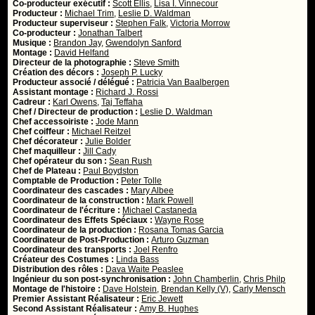
Co-producteur exécutif :
Scott Ellis
,
Lisa I. Vinnecour
Producteur :
Michael Trim
,
Leslie D. Waldman
Producteur superviseur :
Stephen Falk
,
Victoria Morrow
Co-producteur :
Jonathan Talbert
Musique :
Brandon Jay
,
Gwendolyn Sanford
Montage :
David Helfand
Directeur de la photographie :
Steve Smith
Création des décors :
Joseph P. Lucky
Producteur associé / délégué :
Patricia Van Baalbergen
Assistant montage :
Richard J. Rossi
Cadreur :
Karl Owens
,
Taj Teffaha
Chef / Directeur de production :
Leslie D. Waldman
Chef accessoiriste :
Jode Mann
Chef coiffeur :
Michael Reitzel
Chef décorateur :
Julie Bolder
Chef maquilleur :
Jill Cady
Chef opérateur du son :
Sean Rush
Chef de Plateau :
Paul Boydston
Comptable de Production :
Peter Tolle
Coordinateur des cascades :
Mary Albee
Coordinateur de la construction :
Mark Powell
Coordinateur de l'écriture :
Michael Castaneda
Coordinateur des Effets Spéciaux :
Wayne Rose
Coordinateur de la production :
Rosana Tomas Garcia
Coordinateur de Post-Production :
Arturo Guzman
Coordinateur des transports :
Joel Renfro
Créateur des Costumes :
Linda Bass
Distribution des rôles :
Dava Waite Peaslee
Ingénieur du son post-synchronisation :
John Chamberlin
,
Chris Philp
Montage de l'histoire :
Dave Holstein
,
Brendan Kelly (V)
,
Carly Mensch
Premier Assistant Réalisateur :
Eric Jewett
Second Assistant Réalisateur :
Amy B. Hughes