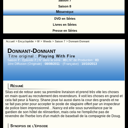
Saison 7
Saison 8
Médiathèque
DVD en Séries
Livres en Séries
Presse en Séries
Accueil
>
Encyclopédie
>
W
>
Weeds
>
Saison 7
> Donnant-Donnant
Donnant-Donnant
Titre original :
Playing With Fire
Saison
7
- Episode
7
| N° dans la série :
83
| N° de Production :
83
1ère Diffusion (Originale) :
08/08/2011
- (Française) :
10/10/2013
Résumé
Silas est de retour avec sa première livraison et prend très vite les choses
en main quant au recrutement des revendeurs. Il voit les choses en grand et
cela fait peur à Nancy. Shane joue lui aussi dans la cour des grands et ne
se fait pas prier pour accepter le poste de stagiaire offert par un inspecteur
de police bien impressionné…Nancy est elle sous surveillance par le
gardien de son hôtel de réinsertion, mais cela ne l'empêche pas de
revendre de l'herbe lors d'un match de baseball de la compagnie de Doug.
Synopsis de l'épisode