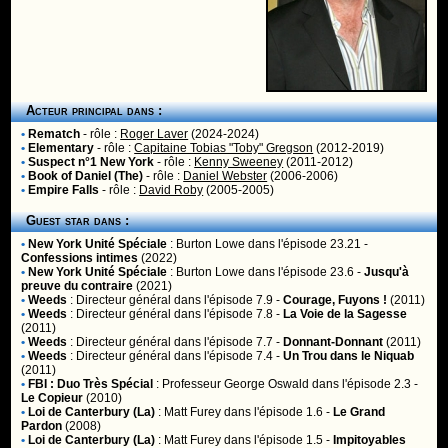
Acteur principal dans :
•
Rematch
- rôle :
Roger Laver
(2024-2024)
•
Elementary
- rôle :
Capitaine Tobias "Toby" Gregson
(2012-2019)
•
Suspect n°1 New York
- rôle :
Kenny Sweeney
(2011-2012)
•
Book of Daniel (The)
- rôle :
Daniel Webster
(2006-2006)
•
Empire Falls
- rôle :
David Roby
(2005-2005)
Guest star dans :
•
New York Unité Spéciale
:
Burton Lowe
dans l'épisode 23.21 -
Confessions intimes
(2022)
•
New York Unité Spéciale
:
Burton Lowe
dans l'épisode 23.6 -
Jusqu'à
preuve du contraire
(2021)
•
Weeds
:
Directeur général
dans l'épisode 7.9 -
Courage, Fuyons !
(2011)
•
Weeds
:
Directeur général
dans l'épisode 7.8 -
La Voie de la Sagesse
(2011)
•
Weeds
:
Directeur général
dans l'épisode 7.7 -
Donnant-Donnant
(2011)
•
Weeds
:
Directeur général
dans l'épisode 7.4 -
Un Trou dans le Niquab
(2011)
•
FBI : Duo Très Spécial
:
Professeur George Oswald
dans l'épisode 2.3 -
Le Copieur
(2010)
•
Loi de Canterbury (La)
:
Matt Furey
dans l'épisode 1.6 -
Le Grand
Pardon
(2008)
•
Loi de Canterbury (La)
:
Matt Furey
dans l'épisode 1.5 -
Impitoyables