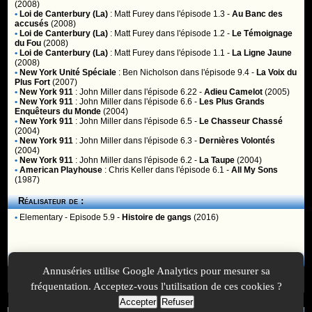
(2008)
•
Loi de Canterbury (La)
:
Matt Furey
dans l'épisode 1.3 -
Au Banc des
accusés
(2008)
•
Loi de Canterbury (La)
:
Matt Furey
dans l'épisode 1.2 -
Le Témoignage
du Fou
(2008)
•
Loi de Canterbury (La)
:
Matt Furey
dans l'épisode 1.1 -
La Ligne Jaune
(2008)
•
New York Unité Spéciale
:
Ben Nicholson
dans l'épisode 9.4 -
La Voix du
Plus Fort
(2007)
•
New York 911
:
John Miller
dans l'épisode 6.22 -
Adieu Camelot
(2005)
•
New York 911
:
John Miller
dans l'épisode 6.6 -
Les Plus Grands
Enquêteurs du Monde
(2004)
•
New York 911
:
John Miller
dans l'épisode 6.5 -
Le Chasseur Chassé
(2004)
•
New York 911
:
John Miller
dans l'épisode 6.3 -
Dernières Volontés
(2004)
•
New York 911
:
John Miller
dans l'épisode 6.2 -
La Taupe
(2004)
•
American Playhouse
:
Chris Keller
dans l'épisode 6.1 -
All My Sons
(1987)
Réalisateur de :
•
Elementary
- Episode 5.9 -
Histoire de gangs
(2016)
Membres
Annuséries utilise Google Analytics pour mesurer sa
Vous ne pouvez pas accéder aux fonctionnalités réservées aux
membres car vous n'êtes pas
inscrit
ou
identifié
.
fréquentation. Acceptez-vous l'utilisation de ces cookies ?
Accepter
Refuser