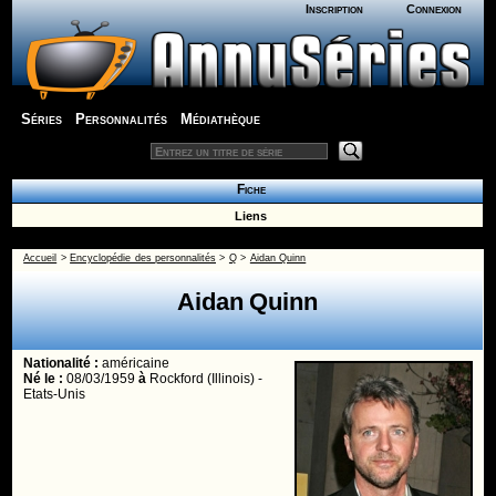
Inscription
Connexion
Séries
Personnalités
Médiathèque
Fiche
Liens
Accueil
>
Encyclopédie des personnalités
>
Q
>
Aidan Quinn
Aidan Quinn
Nationalité :
américaine
Né le :
08/03/1959
à
Rockford (Illinois) -
Etats-Unis