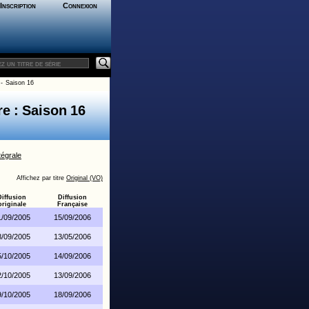
Inscription
Connexion
- Saison 16
re : Saison 16
tégrale
Affichez par titre
Original (VO)
Diffusion
Diffusion
originale
Française
1/09/2005
15/09/2006
8/09/2005
13/05/2006
5/10/2005
14/09/2006
2/10/2005
13/09/2006
9/10/2005
18/09/2006