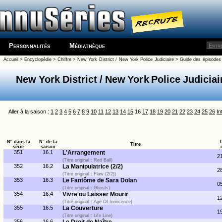
Personnalités
Médiathèque
Accueil
>
Encyclopédie
>
Chiffre
>
New York District / New York Police Judiciaire
>
Guide des épisodes 
New York District / New York Police Judiciai
Aller à la saison :
1
2
3
4
5
6
7
8
9
10
11
12
13
14
15
16
17
18
19
20
21
22
23
24
25
26
In
N° dans la
N° de la
Titre
série
saison
351
16.1
L'Arrangement
2
(Titre original : Red Ball)
352
16.2
La Manipulatrice (2/2)
2
(Titre original : Flaw (2/2))
353
16.3
Le Fantôme de Sara Dolan
0
(Titre original : Ghosts)
354
16.4
Vivre ou Laisser Mourir
1
(Titre original : Age Of Innocence)
355
16.5
La Couverture
1
(Titre original : Life Line)
356
16.6