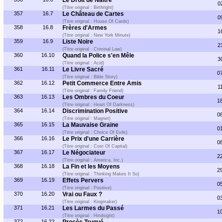
Le Droit de Naître
0
(Titre original : Birthright)
357
16.7
Le Château de Cartes
0
(Titre original : House Of Cards)
358
16.8
Frères d'Armes
1
(Titre original : New York Minute)
359
16.9
Liste Noire
2
(Titre original : Criminal Law)
360
16.10
Quand la Police s'en Mêle
3
(Titre original : Acid)
361
16.11
Le Livre Sacré
0
(Titre original : Bible Story)
362
16.12
Petit Commerce Entre Amis
1
(Titre original : Family Friend)
363
16.13
Les Ombres du Coeur
1
(Titre original : Heart Of Darkness)
364
16.14
Discrimination Positive
0
(Titre original : Magnet)
365
16.15
La Mauvaise Graine
0
(Titre original : Choice Of Evils)
366
16.16
Le Prix d'une Carrière
0
(Titre original : Cost Of Capital)
367
16.17
Le Négociateur
2
(Titre original : America, Inc.)
368
16.18
La Fin et les Moyens
2
(Titre original : Thinking Makes It So)
369
16.19
Effets Pervers
0
(Titre original : Positive)
370
16.20
Vrai ou Faux ?
0
(Titre original : Kingmaker)
371
16.21
Les Larmes du Passé
1
(Titre original : Hindsight)
372
16.22