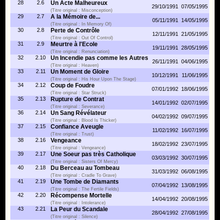
28
2.6
Un Acte Malheureux
29/10/1991
07/05/1995
(Titre original : Misconception)
29
2.7
A la Mémoire de...
05/11/1991
14/05/1995
(Titre original : In Memory Of)
30
2.8
Perte de Contrôle
12/11/1991
21/05/1995
(Titre original : Out Of Control)
31
2.9
Meurtre à l'Ecole
19/11/1991
28/05/1995
(Titre original : Renunciation)
32
2.10
Un Incendie pas comme les Autres
26/11/1991
04/06/1995
(Titre original : Heaven)
33
2.11
Un Moment de Gloire
10/12/1991
11/06/1995
(Titre original : His Hour Upon The Stage)
34
2.12
Coup de Foudre
07/01/1992
18/06/1995
(Titre original : Star Struck)
35
2.13
Rupture de Contrat
14/01/1992
02/07/1995
(Titre original : Severance)
36
2.14
Un Sang Révélateur
04/02/1992
09/07/1995
(Titre original : Blood Is Thicker)
37
2.15
Confiance Aveugle
11/02/1992
16/07/1995
(Titre original : Trust)
38
2.16
Vengeance
18/02/1992
23/07/1995
(Titre original : Vengeance)
39
2.17
Une Soeur pas très Catholique
03/03/1992
30/07/1995
(Titre original : Sisters Of Mercy)
40
2.18
Du Berceau au Tombeau
31/03/1992
06/08/1995
(Titre original : Cradle To Grave)
41
2.19
Une Tombe de Diamants
07/04/1992
13/08/1995
(Titre original : The Fertile Fields)
42
2.20
Récompense Mortelle
14/04/1992
20/08/1995
(Titre original : Intolerance)
43
2.21
La Peur du Scandale
28/04/1992
27/08/1995
(Titre original : Silence)