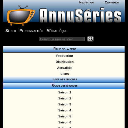
Inscription
Connexion
Séries
Personnalités
Médiathèque
Fiche de la série
Production
Distribution
Actualités
Liens
Liste des épisodes
Guide des épisodes
Saison 1
Saison 2
Saison 3
Saison 4
Saison 5
Saison 6