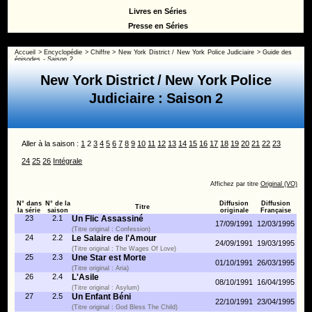
Livres en Séries
Presse en Séries
Accueil
>
Encyclopédie
>
Chiffre
>
New York District / New York Police Judiciaire
>
Guide des
épisodes - Saison 2
New York District / New York Police
Judiciaire : Saison 2
Aller à la saison :
1
2
3
4
5
6
7
8
9
10
11
12
13
14
15
16
17
18
19
20
21
22
23
24
25
26
Intégrale
Affichez par titre
Original (VO)
N° dans
N° de la
Diffusion
Diffusion
Titre
la série
saison
originale
Française
23
2.1
Un Flic Assassiné
17/09/1991
12/03/1995
(Titre original : Confession)
24
2.2
Le Salaire de l'Amour
24/09/1991
19/03/1995
(Titre original : The Wages Of Love)
25
2.3
Une Star est Morte
01/10/1991
26/03/1995
(Titre original : Aria)
26
2.4
L'Asile
08/10/1991
16/04/1995
(Titre original : Asylum)
27
2.5
Un Enfant Béni
22/10/1991
23/04/1995
(Titre original : God Bless The Child)