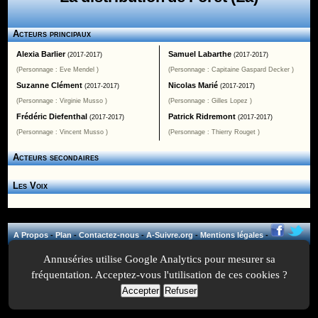
Acteurs principaux
Alexia Barlier
Samuel Labarthe
(2017-2017)
(2017-2017)
(Personnage : Eve Mendel )
(Personnage : Capitaine Gaspard Decker )
Suzanne Clément
Nicolas Marié
(2017-2017)
(2017-2017)
(Personnage : Virginie Musso )
(Personnage : Gilles Lopez )
Frédéric Diefenthal
Patrick Ridremont
(2017-2017)
(2017-2017)
(Personnage : Vincent Musso )
(Personnage : Thierry Rouget )
Acteurs secondaires
Les Voix
A Propos
-
Plan
-
Contactez-nous
-
A-Suivre.org
-
Mentions légales
-
Annuséries utilise Google Analytics pour mesurer sa
fréquentation. Acceptez-vous l'utilisation de ces cookies ?
Accepter
Refuser