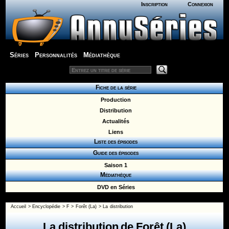
Inscription
Connexion
Séries
Personnalités
Médiathèque
Fiche de la série
Production
Distribution
Actualités
Liens
Liste des épisodes
Guide des épisodes
Saison 1
Médiathèque
DVD en Séries
Accueil
>
Encyclopédie
>
F
>
Forêt (La)
> La distribution
La distribution de Forêt (La)