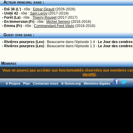
Acteur principal dans :
•
Eté 36 (L')
- rôle :
Edgar Girault
(2026-2026)
•
Unité 42
- rôle :
Sam Leroy
(2017-2019)
•
Forêt (La)
- rôle :
Thierry Rouget
(2017-2017)
•
En Immersion (Fr)
- rôle :
Michel Serrero
(2016-2016)
•
Emma (Fr)
- rôle :
Commandant Fred Vitulo
(2016-2016)
Guest star dans :
•
Rivières pourpres (Les)
:
Beaucarne
dans l'épisode 1.4 -
Le Jour des cendres 
•
Rivières pourpres (Les)
:
Beaucarne
dans l'épisode 1.3 -
Le Jour des cendres 
Membres
Vous ne pouvez pas accéder aux fonctionnalités réservées aux membres car
identifié
.
A Propos
-
Plan
-
Contactez-nous
-
A-Suivre.org
-
Mentions légales
-