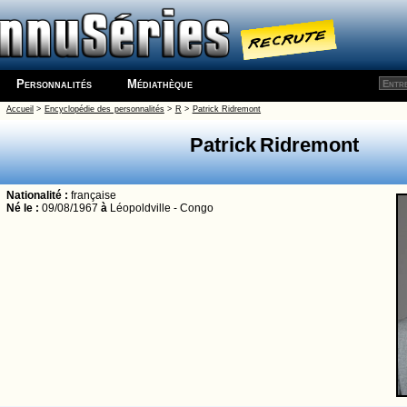
Personnalités
Médiathèque
Accueil
>
Encyclopédie des personnalités
>
R
>
Patrick Ridremont
Patrick Ridremont
Nationalité :
française
Né le :
09/08/1967
à
Léopoldville - Congo