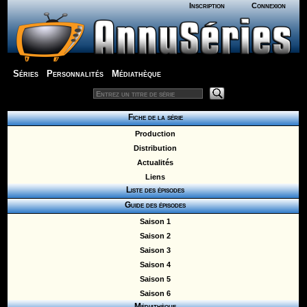
Inscription
Connexion
Séries
Personnalités
Médiathèque
Fiche de la série
Production
Distribution
Actualités
Liens
Liste des épisodes
Guide des épisodes
Saison 1
Saison 2
Saison 3
Saison 4
Saison 5
Saison 6
Médiathèque