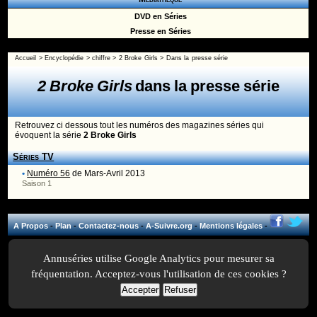
DVD en Séries
Presse en Séries
Accueil
>
Encyclopédie
>
chiffre
>
2 Broke Girls
> Dans la presse série
2 Broke Girls
dans la presse série
Retrouvez ci dessous tout les numéros des magazines séries qui
évoquent la série
2 Broke Girls
Séries TV
•
Numéro 56
de Mars-Avril 2013
Saison 1
A Propos
-
Plan
-
Contactez-nous
-
A-Suivre.org
-
Mentions légales
-
Annuséries utilise Google Analytics pour mesurer sa
fréquentation. Acceptez-vous l'utilisation de ces cookies ?
Accepter
Refuser