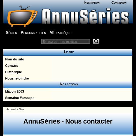
Inscription
Connexion
Séries
Personnalités
Médiathèque
Le site
Plan du site
Contact
Historique
Nous rejoindre
Nos actions
Mâcon 2003
Semaine Farscape
Accueil
>
Site
AnnuSéries - Nous contacter