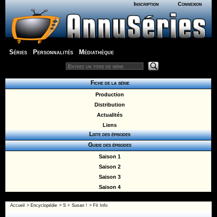
Inscription
Connexion
Séries
Personnalités
Médiathèque
Fiche de la série
Production
Distribution
Actualités
Liens
Liste des épisodes
Guide des épisodes
Saison 1
Saison 2
Saison 3
Saison 4
Accueil
>
Encyclopédie
>
S
>
Susan !
> Fil Info