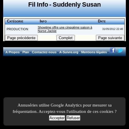
Fil Info - Suddenly Susan
Catégorie
Info
Date
Showtime offre une cinquième saison à
PRODUCTION
31/05/2012 22:46
Nurse Jackie
A Propos
-
Plan
-
Contactez-nous
-
A-Suivre.org
-
Mentions légales
-
Annuséries utilise Google Analytics pour mesurer sa
fréquentation. Acceptez-vous l'utilisation de ces cookies ?
Accepter
Refuser