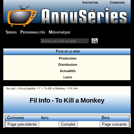
Inscription
Connexion
Séries
Personnalités
Médiathèque
Fiche de la série
Production
Distribution
Actualités
Liens
Accueil
>
Encyclopédie
>
T
>
To Kill a Monkey
> Fil Info
Fil Info - To Kill a Monkey
Catégorie
Info
Date