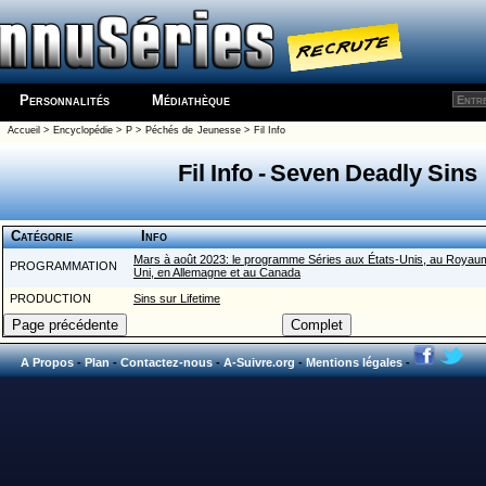
Personnalités
Médiathèque
Accueil
>
Encyclopédie
>
P
>
Péchés de Jeunesse
> Fil Info
Fil Info - Seven Deadly Sins
Catégorie
Info
Mars à août 2023: le programme Séries aux États-Unis, au Royau
PROGRAMMATION
Uni, en Allemagne et au Canada
PRODUCTION
Sins sur Lifetime
A Propos
-
Plan
-
Contactez-nous
-
A-Suivre.org
-
Mentions légales
-