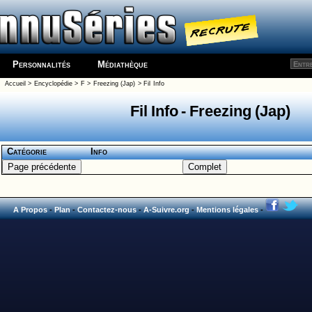
Personnalités
Médiathèque
Accueil
>
Encyclopédie
>
F
>
Freezing (Jap)
> Fil Info
Fil Info - Freezing (Jap)
Catégorie
Info
A Propos
-
Plan
-
Contactez-nous
-
A-Suivre.org
-
Mentions légales
-