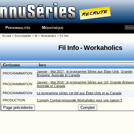
Personnalités
Médiathèque
Accueil
>
Encyclopédie
>
W
>
Workaholics
> Fil Info
Fil Info - Workaholics
Catégorie
Info
Janvier - Mai 2017 : le programme Séries aux États-Unis, Grande-
PROGRAMMATION
Bretagne, Australie et Canada
Janvier - Mai 2016 : le programme Séries aux US, Grande-Bretagn
PROGRAMMATION
Australie et Canada
PROGRAMMATION
Le programme séries cet été aux États-Unis et au Canada
PRODUCTION
Comedy Central renouvelle Workaholics pour une saison 3