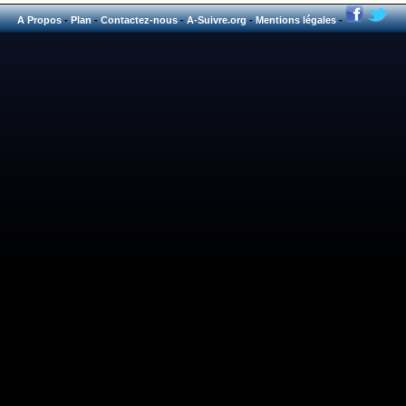
A Propos
-
Plan
-
Contactez-nous
-
A-Suivre.org
-
Mentions légales
-