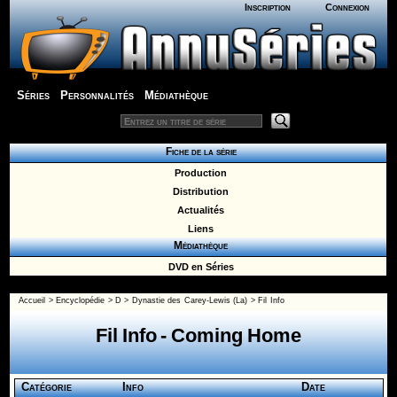
Inscription
Connexion
Séries
Personnalités
Médiathèque
Fiche de la série
Production
Distribution
Actualités
Liens
Médiathèque
DVD en Séries
Accueil
>
Encyclopédie
>
D
>
Dynastie des Carey-Lewis (La)
> Fil Info
Fil Info - Coming Home
Catégorie
Info
Date