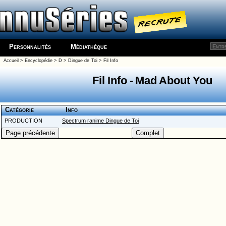
Personnalités
Médiathèque
Accueil
>
Encyclopédie
>
D
>
Dingue de Toi
> Fil Info
Fil Info - Mad About You
Catégorie
Info
PRODUCTION
Spectrum ranime Dingue de Toi