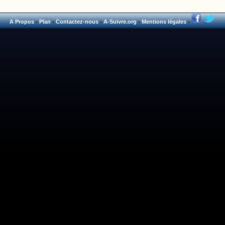
A Propos
-
Plan
-
Contactez-nous
-
A-Suivre.org
-
Mentions légales
-