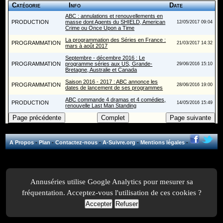
Catégorie
Info
Date
ABC : annulations et renouvellements en
PRODUCTION
masse dont Agents du SHIELD, American
12/05/2017 09:04
Crime ou Once Upon a Time
La programmation des Séries en France :
PROGRAMMATION
21/03/2017 14:32
mars à août 2017
Septembre - décembre 2016 : Le
PROGRAMMATION
programme séries aux US, Grande-
29/06/2016 15:10
Bretagne, Australie et Canada
Saison 2016 - 2017 : ABC annonce les
PROGRAMMATION
28/06/2016 19:00
dates de lancement de ses programmes
ABC commande 4 dramas et 4 comédies,
PRODUCTION
14/05/2016 15:49
renouvelle Last Man Standing
A Propos
-
Plan
-
Contactez-nous
-
A-Suivre.org
-
Mentions légales
-
Annuséries utilise Google Analytics pour mesurer sa
fréquentation. Acceptez-vous l'utilisation de ces cookies ?
Accepter
Refuser