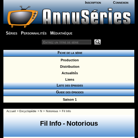
Inscription
Connexion
Séries
Personnalités
Médiathèque
Fiche de la série
Production
Distribution
Actualités
Liens
Liste des épisodes
Guide des épisodes
Saison 1
Accueil
>
Encyclopédie
>
N
>
Notorious
> Fil Info
Fil Info - Notorious