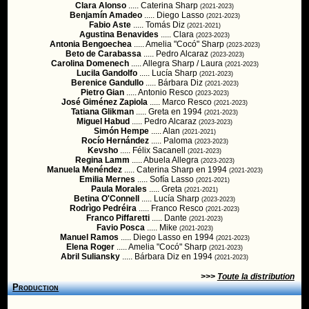
Clara Alonso
..... Caterina Sharp
(2021-2023)
Benjamín Amadeo
..... Diego Lasso
(2021-2023)
Fabio Aste
..... Tomás Diz
(2021-2021)
Agustina Benavides
..... Clara
(2023-2023)
Antonia Bengoechea
..... Amelia "Cocó" Sharp
(2023-2023)
Beto de Carabassa
..... Pedro Alcaraz
(2023-2023)
Carolina Domenech
..... Allegra Sharp / Laura
(2021-2023)
Lucila Gandolfo
..... Lucía Sharp
(2021-2023)
Berenice Gandullo
..... Bárbara Diz
(2021-2023)
Pietro Gian
..... Antonio Resco
(2023-2023)
José Giménez Zapiola
..... Marco Resco
(2021-2023)
Tatiana Glikman
..... Greta en 1994
(2021-2023)
Miguel Habud
..... Pedro Alcaraz
(2023-2023)
Simón Hempe
..... Alan
(2021-2021)
Rocío Hernández
..... Paloma
(2023-2023)
Kevsho
..... Félix Sacanell
(2021-2023)
Regina Lamm
..... Abuela Allegra
(2023-2023)
Manuela Menéndez
..... Caterina Sharp en 1994
(2021-2023)
Emilia Mernes
..... Sofía Lasso
(2021-2021)
Paula Morales
..... Greta
(2021-2021)
Betina O'Connell
..... Lucía Sharp
(2023-2023)
Rodrìgo Pedréira
..... Franco Resco
(2021-2023)
Franco Piffaretti
..... Dante
(2021-2023)
Favio Posca
..... Mike
(2021-2023)
Manuel Ramos
..... Diego Lasso en 1994
(2021-2023)
Elena Roger
..... Amelia "Cocó" Sharp
(2021-2023)
Abril Suliansky
..... Bárbara Diz en 1994
(2021-2023)
>>>
Toute la distribution
Production