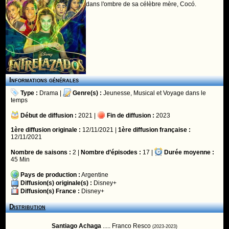
dans l'ombre de sa célèbre mère, Cocó.
Informations générales
Type :
Drama
|
Genre(s) :
Jeunesse
,
Musical
et
Voyage dans le
temps
Début de diffusion :
2021 |
Fin de diffusion :
2023
1ère diffusion originale :
12/11/2021 |
1ère diffusion française :
12/11/2021
Nombre de saisons :
2 |
Nombre d’épisodes :
17 |
Durée moyenne :
45 Min
Pays de production :
Argentine
Diffusion(s) originale(s) :
Disney+
Diffusion(s) France :
Disney+
Distribution
Santiago Achaga
..... Franco Resco
(2023-2023)