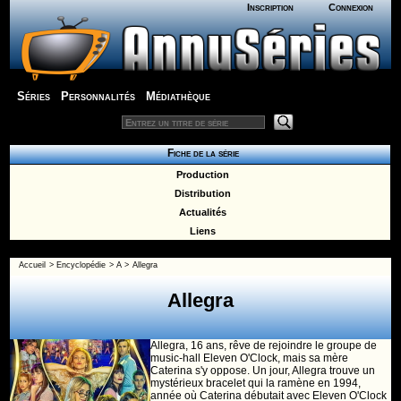
Inscription
Connexion
Séries
Personnalités
Médiathèque
Fiche de la série
Production
Distribution
Actualités
Liens
Accueil
>
Encyclopédie
>
A
>
Allegra
Allegra
Allegra, 16 ans, rêve de rejoindre le groupe de
music-hall Eleven O'Clock, mais sa mère
Caterina s'y oppose. Un jour, Allegra trouve un
mystérieux bracelet qui la ramène en 1994,
année où Caterina débutait avec Eleven O'Clock