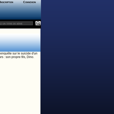
Inscription
Connexion
enquête sur le suicide d'un
s : son propre fils, Dino.