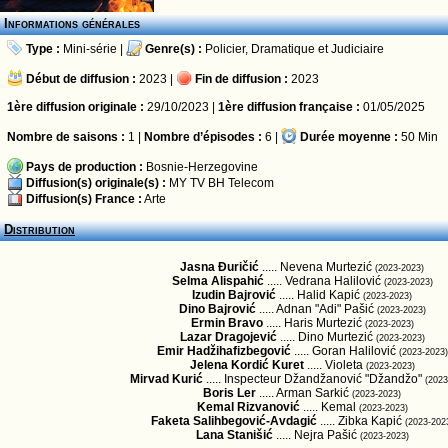
Informations générales
Type :
Mini-série
|
Genre(s) :
Policier
,
Dramatique
et
Judiciaire
Début de diffusion :
2023 |
Fin de diffusion :
2023
1ère diffusion originale :
29/10/2023 |
1ère diffusion française :
01/05/2025
Nombre de saisons :
1 |
Nombre d’épisodes :
6 |
Durée moyenne :
50 Min
Pays de production :
Bosnie-Herzegovine
Diffusion(s) originale(s) :
MY TV BH Telecom
Diffusion(s) France :
Arte
Distribution
Jasna Đuričić
..... Nevena Murtezić
(2023-2023)
Selma Alispahić
..... Vedrana Halilović
(2023-2023)
Izudin Bajrović
..... Halid Kapić
(2023-2023)
Dino Bajrović
..... Adnan "Adi" Pašić
(2023-2023)
Ermin Bravo
..... Haris Murtezić
(2023-2023)
Lazar Dragojević
..... Dino Murtezić
(2023-2023)
Emir Hadžihafizbegović
..... Goran Halilović
(2023-2023)
Jelena Kordić Kuret
..... Violeta
(2023-2023)
Mirvad Kurić
..... Inspecteur Džandžanović "Džandžo"
(2023
Boris Ler
..... Arman Sarkić
(2023-2023)
Kemal Rizvanović
..... Kemal
(2023-2023)
Faketa Salihbegović-Avdagić
..... Zibka Kapić
(2023-202
Lana Stanišić
..... Nejra Pašić
(2023-2023)