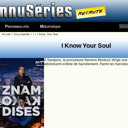
Personnalités
Médiathèque
Accueil
>
Encyclopédie
>
I
>
I Know Your Soul
I Know Your Soul
À Sarajevo, la procureure Nevena Murtezic dirige une 
adolescent victime de harcèlement. Parmi les harceleur