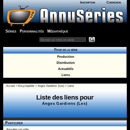
Inscription
Connexion
Séries
Personnalités
Médiathèque
Fiche de la série
Production
Distribution
Actualités
Liens
Accueil
>
Encyclopédie
>
Anges Gardiens (Les)
>
Liens
Liste des liens pour
Anges Gardiens (Les)
Participer
Ajouter un site