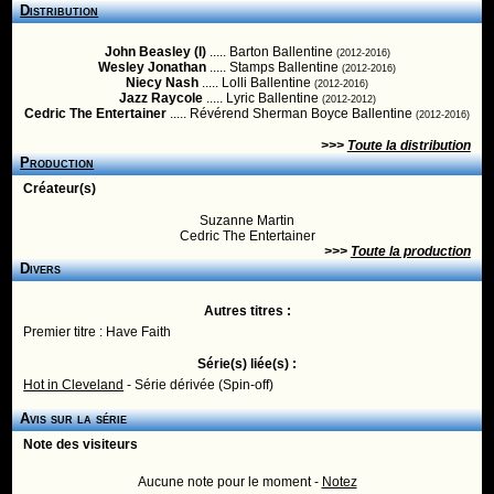
Distribution
John Beasley (I)
..... Barton Ballentine
(2012-2016)
Wesley Jonathan
..... Stamps Ballentine
(2012-2016)
Niecy Nash
..... Lolli Ballentine
(2012-2016)
Jazz Raycole
..... Lyric Ballentine
(2012-2012)
Cedric The Entertainer
..... Révérend Sherman Boyce Ballentine
(2012-2016)
>>>
Toute la distribution
Production
Créateur(s)
Suzanne Martin
Cedric The Entertainer
>>>
Toute la production
Divers
Autres titres :
Premier titre : Have Faith
Série(s) liée(s) :
Hot in Cleveland
- Série dérivée (Spin-off)
Avis sur la série
Note des visiteurs
Aucune note pour le moment -
Notez