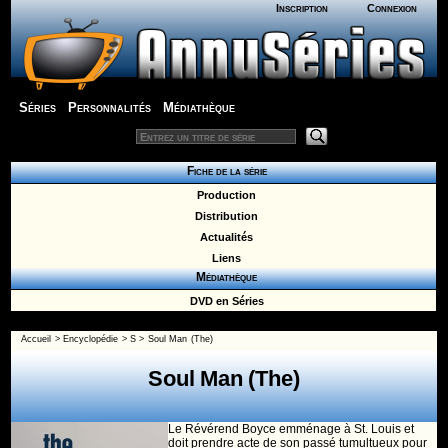
Inscription
Connexion
Séries
Personnalités
Médiathèque
Fiche de la série
Production
Distribution
Actualités
Liens
Médiathèque
DVD en Séries
Accueil
>
Encyclopédie
>
S
>
Soul Man (The)
Soul Man (The)
Le Révérend Boyce emménage à St. Louis et
doit prendre acte de son passé tumultueux pour