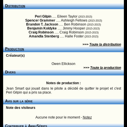
Distribution
Peri Gilpin
..... Eileen Taylor
(2015-2015)
Spencer Grammer
..... Ashleigh Fellows
(2015-2015)
Brandon T. Jackson
..... Ben Robinson
(2015-2015)
Benjamin Koldyke
..... Jimmy Hooper
(2015-2015)
Craig Robinson
..... Craig Robinson
(2015-2015)
Amandla Stenberg
..... Halle Foster
(2015-2015)
>>>
Toute la distribution
Production
Créateur(s)
Owen Ellickson
>>>
Toute la production
Divers
Notes de production :
Jean Smart qui jouait dans le pilote a décidé de quitter le projet et c'est
Peri Gilpin qui a pris sa place.
Avis sur la série
Note des visiteurs
Aucune note pour le moment -
Notez
Contribuer à AnnuSéries