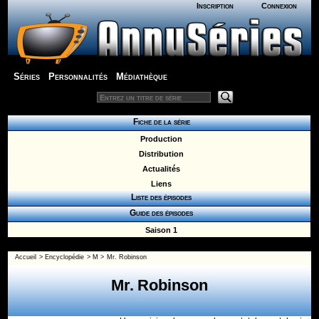
Inscription
Connexion
Séries
Personnalités
Médiathèque
Fiche de la série
Production
Distribution
Actualités
Liens
Liste des épisodes
Guide des épisodes
Saison 1
Accueil
>
Encyclopédie
>
M
>
Mr. Robinson
Mr. Robinson