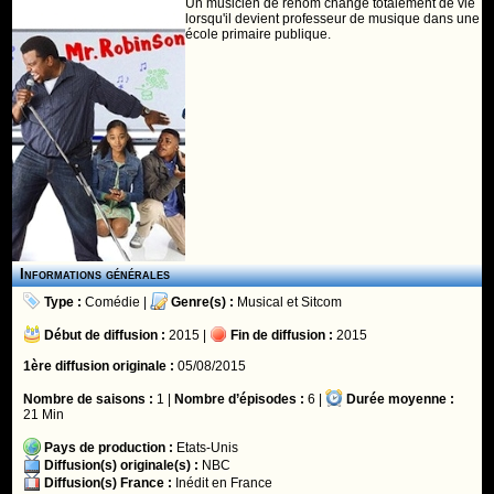
Un musicien de renom change totalement de vie
lorsqu'il devient professeur de musique dans une
école primaire publique.
Informations générales
Type :
Comédie
|
Genre(s) :
Musical
et
Sitcom
Début de diffusion :
2015 |
Fin de diffusion :
2015
1ère diffusion originale :
05/08/2015
Nombre de saisons :
1 |
Nombre d’épisodes :
6 |
Durée moyenne :
21 Min
Pays de production :
Etats-Unis
Diffusion(s) originale(s) :
NBC
Diffusion(s) France :
Inédit en France