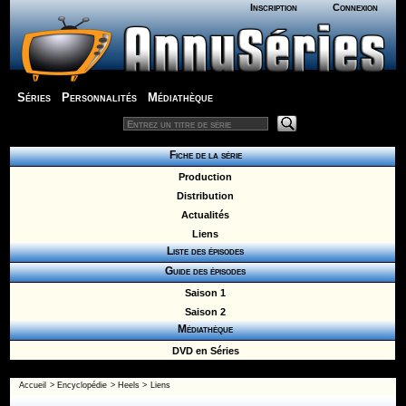
Inscription
Connexion
Séries
Personnalités
Médiathèque
Fiche de la série
Production
Distribution
Actualités
Liens
Liste des épisodes
Guide des épisodes
Saison 1
Saison 2
Médiathèque
DVD en Séries
Accueil
>
Encyclopédie
>
Heels
>
Liens