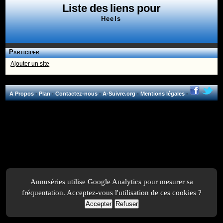
Liste des liens pour
Heels
Participer
Ajouter un site
A Propos
-
Plan
-
Contactez-nous
-
A-Suivre.org
-
Mentions légales
-
Annuséries utilise Google Analytics pour mesurer sa
fréquentation. Acceptez-vous l'utilisation de ces cookies ?
Accepter
Refuser