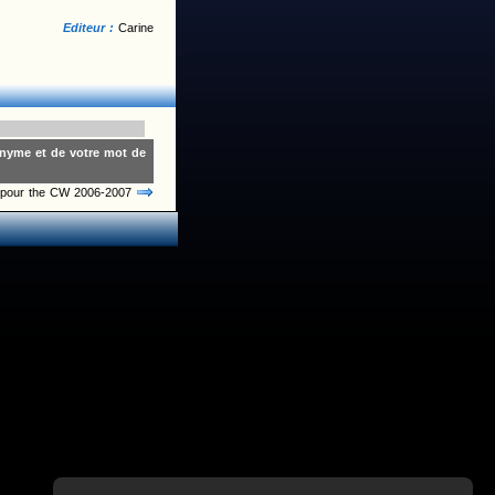
Editeur :
Carine
onyme et de votre mot de
le pour the CW 2006-2007