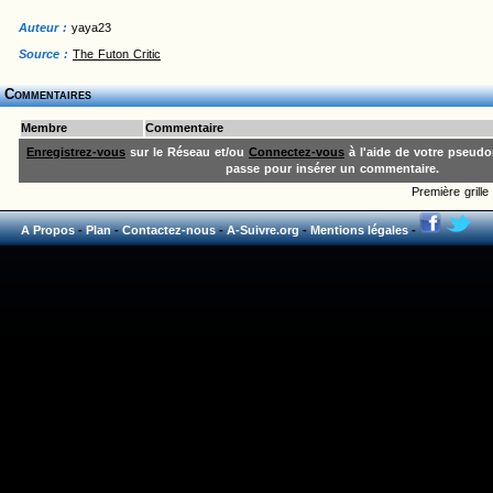
Auteur :
yaya23
Source :
The Futon Critic
Commentaires
Membre
Commentaire
Enregistrez-vous
sur le Réseau et/ou
Connectez-vous
à l'aide de votre pseud
passe pour insérer un commentaire.
Première gril
A Propos
-
Plan
-
Contactez-nous
-
A-Suivre.org
-
Mentions légales
-