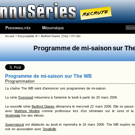
Personnalités
Médiathèque
Accueil
>
Encyclopédie
B
>
Bedford Diaries (The)
> Fil Info
Programme de mi-saison sur Th
Programme de mi-saison sur The WB
Programmation
La chaîne The WB vient d'annoncer ses programmes de mi-saison.
La série
Everwood
retournera à l'antenne le lundi à partir du 20 mars 2006.
La nouvelle série
Bedford Diaries
démarrera le mercredi 22 mars 2006. Elle se passe d
avec
Matthew Modine
comme professeur lors d'un séminaire sur le sexe et la 
Ventimiglia
l'un des élèves.
Supernatural
est déplacée au jeudi et reprendra le 16 mars 2006. The WB espère tenir
soir en association avec
Smallville
.