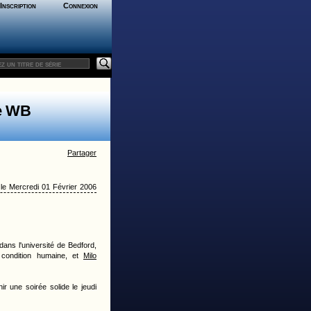
Inscription
Connexion
e WB
Partager
le Mercredi 01 Février 2006
ans l'université de Bedford,
condition humaine, et
Milo
 une soirée solide le jeudi