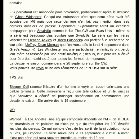
semaine.
-
Supernatural
est annoncée pour novembre, probablement après la diffusion
de
Ghost Whisperer
. Ce qui est intéressant c'est que cette série avait été
acquise par M6 mais que cette dernière n'en fait pas mention dans ses
derniers dossiers de presse. Cependant,
Supernatural
serait un excellent
compagnon pour
Smallville
comme le fait The CW aux Etats-Unis ; même si
la série est beaucoup plus sombre que
Smallville
. La série suit les frères
Winchester (
Jensen Ackles
et
Jared Paladecki
) qui partent à la recherche de
leur père (
Jeffrey Dean Morgan
que l'on verra dès le lundi 4 septembre dans
Grey's Anatomy
). Les Winchester ont une particularité : enfants, ils ont perdu
leur mère assassinée par une entité maléfique ; depuis, leur père les a élevé
pour être des machines à tuer toutes les formes de monstres.
La deuxième saison commencera le 28 septembre sur the CW.
Vous pouvez lire
l'avis
d'une des rédactrices de PErDUSA sur la série.
TPS Star
Sleeper Cell
raconte l'histoire d'un homme envoyé en sous-marin dans une
cellule terroriste. Cette mini-série a reçu une telle critique et un tel succès
que Showtime a décidé de prolonger l'expérience en commandant une
deuxième saison. Elle arrive dès le 15 septembre.
W9
Wanted
: à Los Angeles, une équipe composée d'agents de l'ATF, de la DEA,
de marshalls et de policiers ne s'occupe que de récupérer les 100 évadés
les plus dangereux. Ce qui compte c'est de les sortir de la circulation, morts
ou vifs, peu importe. La série arrive dès le 11 septembre à 20h50. A noter,
c'est une série qui sera souvent interdite au moins de 12 ans.