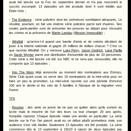
avait été lancée sur la Fox en septembre dernier et n'a pas rencontré le
succès escompté. 13 épisodes ont été produits dont 4 sont inédits aux
Etats-Unis ;
-
The Evidence
: série policière dont les prémisses semblaient attrayants. Le
résultat, pourtant, en fait une énième série policière parmi tant d'autres. Ses
seules particularités sont de présenter les preuves au départ pour résoudre
les crimes et la présence de
Martin Landau
(
Mission Impossible
) ;
-
Windfall
: qu'arrive-t-il quand une bande d'amis et de voisins décident de
jouer à la lotterie nationale et gagne 20 millions de dollars chacun ? C'est ce
que raconte
Windfall
. On y retrouve
Luke Perry
,
Jason Gedrick
,
Lana Parilla
ou
Sarah Wynter
parmi une distribution d'ensemble de plus de 20 personnes.
Cette série a été lancée cet été sur NBC et ne sera pas renouvelée, elle ne
comporte que 13 épisodes ;
-
Into The West
déjà annoncée au moment des nominations aux Emmys,
Série Club ayant voulu se servir des 16 nominations de la mini-série pour en
faire un peu la promotion. La mini-série raconte sur une période d'environ
100 ans le destin et les vies de 5 familles à l'époque de la migration vers
l'ouest.
TF6
-
Reunion
: des amis se jurent de ne pas se quitter alors qu'ils sortent du
lycée mais le meurtre de l'un des leurs va tout changer. 20 ans après,
l'enquête reprend. Chaque épisode relate une année en particulier. La série
lancée sur la Fox l'an passé avait eu un début plutôt prometteur mais son
audience s'est vité étiolée. Seulement 13 épisodes ont été produits. La série
commence dès le 13 septembre à 15h10 à raison de deux épisodes par