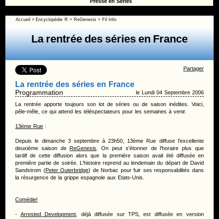
Presse en Séries
Accueil
>
Encyclopédie
R
>
ReGenesis
> Fil Info
La rentrée des séries en France
Partager
La rentrée des séries en France
Programmation
le Lundi 04 Septembre 2006
La rentrée apporte toujours son lot de séries ou de saison inédites. Voici,
pêle-mêle, ce qui attend les téléspectateurs pour les semaines à venir.
13ème Rue
:
Depuis le dimanche 3 septembre à 23h50, 13ème Rue diffuse l'excellente
deuxième saison de
ReGenesis
. On peut s'étonner de l'horaire plus que
tardif de cette diffusion alors que la première saison avait été diffusée en
première partie de soirée. L'histoire reprend au lendemain du départ de David
Sandstrom (
Peter Outerbridge
) de Norbac pour fuir ses responsabilités dans
la résurgence de la grippe espagnole aux Etats-Unis.
Comédie!
-
Arrested Development
, déjà diffusée sur TPS, est diffusée en version