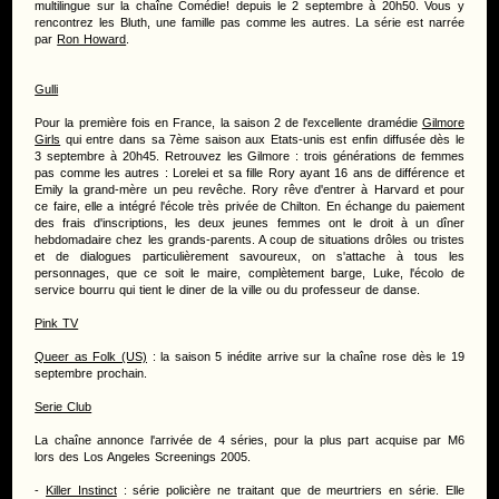
multilingue sur la chaîne Comédie! depuis le 2 septembre à 20h50. Vous y
rencontrez les Bluth, une famille pas comme les autres. La série est narrée
par
Ron Howard
.
Gulli
Pour la première fois en France, la saison 2 de l'excellente dramédie
Gilmore
Girls
qui entre dans sa 7ème saison aux Etats-unis est enfin diffusée dès le
3 septembre à 20h45. Retrouvez les Gilmore : trois générations de femmes
pas comme les autres : Lorelei et sa fille Rory ayant 16 ans de différence et
Emily la grand-mère un peu revêche. Rory rêve d'entrer à Harvard et pour
ce faire, elle a intégré l'école très privée de Chilton. En échange du paiement
des frais d'inscriptions, les deux jeunes femmes ont le droit à un dîner
hebdomadaire chez les grands-parents. A coup de situations drôles ou tristes
et de dialogues particulièrement savoureux, on s'attache à tous les
personnages, que ce soit le maire, complètement barge, Luke, l'écolo de
service bourru qui tient le diner de la ville ou du professeur de danse.
Pink TV
Queer as Folk (US)
: la saison 5 inédite arrive sur la chaîne rose dès le 19
septembre prochain.
Serie Club
La chaîne annonce l'arrivée de 4 séries, pour la plus part acquise par M6
lors des Los Angeles Screenings 2005.
-
Killer Instinct
: série policière ne traitant que de meurtriers en série. Elle