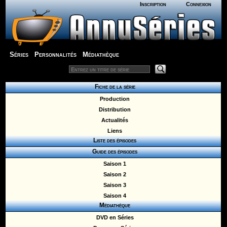
Inscription
Connexion
Séries
Personnalités
Médiathèque
Fiche de la série
Production
Distribution
Actualités
Liens
Liste des épisodes
Guide des épisodes
Saison 1
Saison 2
Saison 3
Saison 4
Médiathèque
DVD en Séries