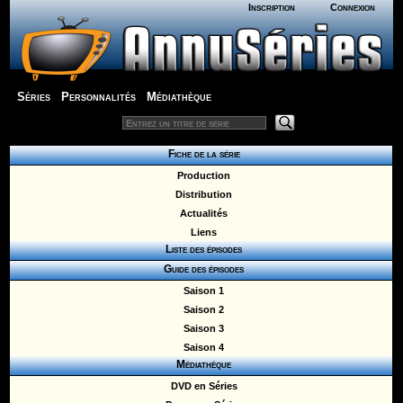
Inscription
Connexion
Séries
Personnalités
Médiathèque
Fiche de la série
Production
Distribution
Actualités
Liens
Liste des épisodes
Guide des épisodes
Saison 1
Saison 2
Saison 3
Saison 4
Médiathèque
DVD en Séries