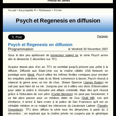
Presse en Séries
Accueil
>
Encyclopédie
R
>
ReGenesis
> Fil Info
Psych et Regenesis en diffusion
Partager
Psych et Regenesis en diffusion
Programmation
le Vendredi 30 Novembre 2007
Sous le titre peu apétissant de
Inspecteur malgré lui
, la série
Psych
arrive
dès le dimanche 2 décembre sur TF1.
Acquise depuis plus d'un an, TF1 ne semblait jusqu'à présent pas prête à la
diffuser. Diffusée aux Etats-Unis sur la chaîne câblée USA Network en
jumelage avec
Monk
,
Psych
utilise les mêmes ficelles comiques pour enrober
les enquêtes policières mais là où Monk commence à lasser,
Psych
réussit à
relancer le genre avec un trio de choc. Shawn Spencer (
James Roday
) ne
sait pas quoi faire de sa vie. Jusqu'au jour où il utilise ses dons d'observation
pour aider la police à résoudre une affaire criminelle. Mais dire qu'il réussit
grâce à l'éducation de son père (
Corbin Bernsen
) ne peut pas fonctionner, il
se fait alors passer pour un médium. Aider de Gus (
Dulé Hill
), son ami
d'enfance, il arrive à faire croire à la police de San Francisco qu'il est un
véritable médium et ce malgré les réticences du Lieutenant Latimer (
Timothy
Omundson
). TF1 donc diffuse la série tous les dimanches à partir du 2
décembre ; en espérant que la chaîne privée ne coupera pas le générique