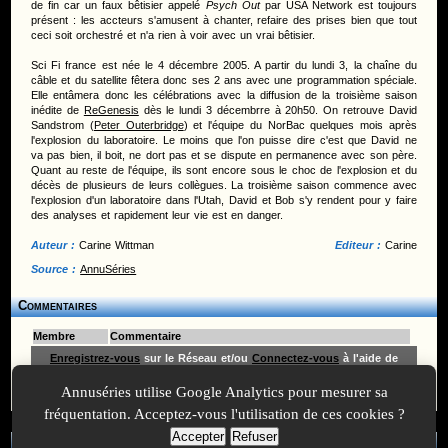
de fin car un faux bêtisier appelé
Psych Out
par USA Network est toujours
présent : les accteurs s'amusent à chanter, refaire des prises bien que tout
ceci soit orchestré et n'a rien à voir avec un vrai bêtisier.
Sci Fi france est née le 4 décembre 2005. A partir du lundi 3, la chaîne du
câble et du satellite fêtera donc ses 2 ans avec une programmation spéciale.
Elle entâmera donc les célébrations avec la diffusion de la troisième saison
inédite de
ReGenesis
dès le lundi 3 décembrre à 20h50. On retrouve David
Sandstrom (
Peter Outerbridge
) et l'équipe du NorBac quelques mois après
l'explosion du laboratoire. Le moins que l'on puisse dire c'est que David ne
va pas bien, il boit, ne dort pas et se dispute en permanence avec son père.
Quant au reste de l'équipe, ils sont encore sous le choc de l'explosion et du
décès de plusieurs de leurs collègues. La troisième saison commence avec
l'explosion d'un laboratoire dans l'Utah, David et Bob s'y rendent pour y faire
des analyses et rapidement leur vie est en danger.
Auteur :
Carine Wittman
Editeur :
Carine
Source :
AnnuSéries
Commentaires
Membre
Commentaire
Enregistrez-vous
sur le Réseau et/ou
Connectez-vous
à l'aide de
votre pseudonyme et de votre mot de passe pour insérer un
commentaire.
Annuséries utilise Google Analytics pour mesurer sa
ReGenesis
renouvelé pour une
Les nouveautés de Sci Fi
fréquentation. Acceptez-vous l'utilisation de ces cookies ?
quatrième saison
Accepter
Refuser
A Propos
-
Plan
-
Contactez-nous
-
A-