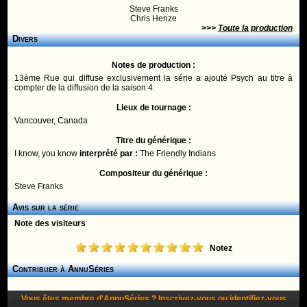
Steve Franks
Chris Henze
>>>
Toute la production
Divers
Notes de production :
13ème Rue qui diffuse exclusivement la série a ajouté Psych au titre à
compter de la diffusion de la saison 4.
Lieux de tournage :
Vancouver, Canada
Titre du générique :
I know, you know
interprété par :
The Friendly Indians
Compositeur du générique :
Steve Franks
Avis sur la série
Note des visiteurs
Notez
Contribuer à AnnuSéries
Vous êtes membre d'AnnuSéries ?
Inscrivez-vous
ou
identifiez-vous