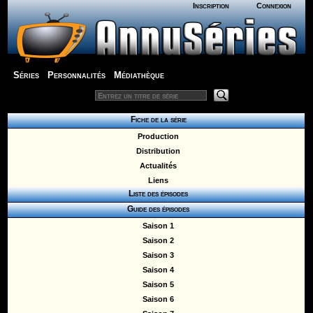
Inscription
Connexion
Séries
Personnalités
Médiathèque
Fiche de la série
Production
Distribution
Actualités
Liens
Liste des épisodes
Guide des épisodes
Saison 1
Saison 2
Saison 3
Saison 4
Saison 5
Saison 6