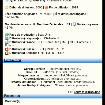
Type :
Drama
|
Genre(s) :
Comédie
et
Policier
Début de diffusion :
2006 |
Fin de diffusion :
2014
1ère diffusion originale :
07/07/2006 |
1ère diffusion française :
02/12/2007
Nombre de saisons :
8 |
Nombre d’épisodes :
121 |
Durée moyenne :
42 Min
Pays de production :
Etats-Unis
Diffusion(s) originale(s) :
USA Network
Diffusion(s) France :
TF1
|
13ème Rue
|
TMC
|
NT1
|
Comédie +
|
Polar +
Diffusion(s) Suisse :
TSR1
|
TSR2
|
RTS 2
Diffusion(s) Belgique :
RTL TVI
|
RTL Club
Distribution
Corbin Bernsen
..... Henry Spencer
(2006-2014)
Dulé Hill
..... Burton "Gus" Guster
(2006-2014)
Maggie Lawson
..... Lieutenant Juliet O'Hara
(2006-2014)
Kirsten Nelson
..... Chef Karen Vick
(2006-2014)
Timothy Omundson
..... Lieutenant Chef Carlton Lassiter
(2006-2014)
James Roday Rodriguez
..... Shawn Spencer
(2006-2014)
>>>
Toute la distribution
Production
Créateur(s)