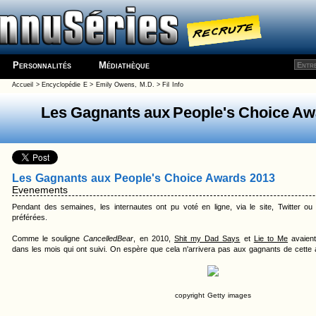
Personnalités
Médiathèque
Accueil
>
Encyclopédie
E
>
Emily Owens, M.D.
> Fil Info
Les Gagnants aux People's Choice Aw
Les Gagnants aux People's Choice Awards 2013
Evenements
Pendant des semaines, les internautes ont pu voté en ligne, via le site, Twitter ou
préférées.
Comme le souligne
CancelledBear
, en 2010,
Shit my Dad Says
et
Lie to Me
avaient
dans les mois qui ont suivi. On espère que cela n'arrivera pas aux gagnants de cette
copyright Getty images