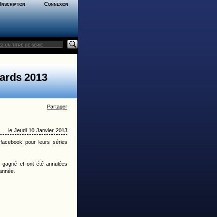
Inscription
Connexion
ards 2013
Partager
le Jeudi 10 Janvier 2013
 facebook pour leurs séries
 gagné et ont été annulées
 année.