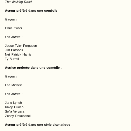
The Walking Dead
Acteur préféré dans une comédie
:
Gagnant
:
Chris Colfer
Les autres
:
Jesse Tyler Ferguson
Jim Parsons
Neil Patrick Harris
Ty Burrell
Actrice préférée dans une comédie
:
Gagnant
:
Lea Michele
Les autres
:
Jane Lynch
Kaley Cuoco
Sofia Vergara
Zooey Deschanel
Acteur préféré dans une série dramatique
: