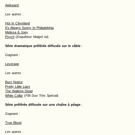
Awkward
Les autres
:
Hot In Cleveland
It’s Always Sunny In Philadelphia
Melissa & Joey
Psych
(
Enquêteur Malgré lui
)
Série dramatique préférée diffusée sur le câble
:
Gagnant
:
Leverage
Les autres
:
Burn Notice
Pretty Little Liars
The Walking Dead
White Collar
(
FBI Duo Très Spécial
)
Série préférée diffusée sur une chaîne à péage
:
Gagnant
:
True Blood
Les autres
: