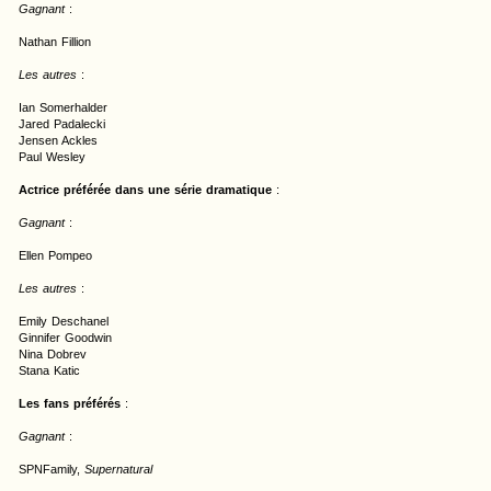
Gagnant
:
Nathan Fillion
Les autres
:
Ian Somerhalder
Jared Padalecki
Jensen Ackles
Paul Wesley
Actrice préférée dans une série dramatique
:
Gagnant
:
Ellen Pompeo
Les autres
:
Emily Deschanel
Ginnifer Goodwin
Nina Dobrev
Stana Katic
Les fans préférés
:
Gagnant
:
SPNFamily,
Supernatural