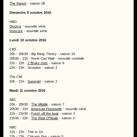
The Ranch
- saison 1B
Dimanche 9 octobre 2016
HBO
Divorce
- nouvelle série
Insecure
- nouvelle série
Lundi 10 octobre 2016
CBS
20h - 20h30 :
Big Bang Theory
- saison 10
20h30 - 21h :
Kevin Can Wait
- nouvelle comédie
21h - 22h :
2 Broke Girls
- saison 6
22h - 23h :
Scorpion
- saison 3
The CW
20h - 21h :
Supergirl
- saison 2
Mardi 11 octobre 2016
ABC
20h - 20h30 :
The Middle
- saison 7
20h30 - 21h :
American Housewife
- nouvelle série
21h - 21h30 :
Fresh off the boat
- saison 3
21h30 - 22h :
The Real O'Neals
- saison 2
NBC
21h - 22h :
This is Us
22h - 23h :
Chicago Fire
- saison 5