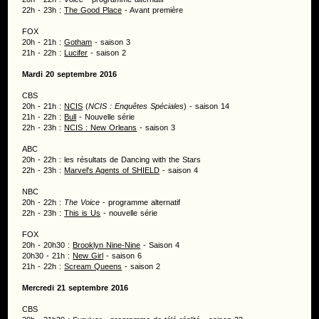
22h - 23h :
The Good Place
- Avant première
FOX
20h - 21h :
Gotham
- saison 3
21h - 22h :
Lucifer
- saison 2
Mardi 20 septembre 2016
CBS
20h - 21h :
NCIS
(
NCIS : Enquêtes Spéciales
) - saison 14
21h - 22h :
Bull
- Nouvelle série
22h - 23h :
NCIS : New Orleans
- saison 3
ABC
20h - 22h : les résultats de Dancing with the Stars
22h - 23h :
Marvel's Agents of SHIELD
- saison 4
NBC
20h - 22h :
The Voice
- programme alternatif
22h - 23h :
This is Us
- nouvelle série
FOX
20h - 20h30 :
Brooklyn Nine-Nine
- Saison 4
20h30 - 21h :
New Girl
- saison 6
21h - 22h :
Scream Queens
- saison 2
Mercredi 21 septembre 2016
CBS