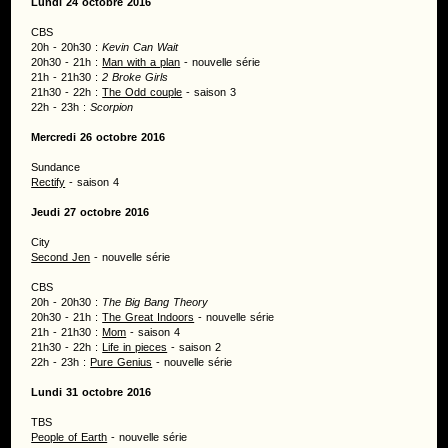
Lundi 24 octobre 2016
CBS
20h - 20h30 :
Kevin Can Wait
20h30 - 21h :
Man with a plan
- nouvelle série
21h - 21h30 :
2 Broke Girls
21h30 - 22h :
The Odd couple
- saison 3
22h - 23h :
Scorpion
Mercredi 26 octobre 2016
Sundance
Rectify
- saison 4
Jeudi 27 octobre 2016
City
Second Jen
- nouvelle série
CBS
20h - 20h30 :
The Big Bang Theory
20h30 - 21h :
The Great Indoors
- nouvelle série
21h - 21h30 :
Mom
- saison 4
21h30 - 22h :
Life in pieces
- saison 2
22h - 23h :
Pure Genius
- nouvelle série
Lundi 31 octobre 2016
TBS
People of Earth
- nouvelle série