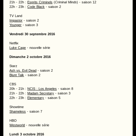
21h - 22h :
Esprits Criminels
(
Criminal Minds
) - saison 12
22h - 23h :
Code Black
- saison 2
TV Land
Impastor
- saison 2
Younger
- saison 3
Vendredi 30 septembre 2016
Netflix
Luke Cage
- nouvelle série
Dimanche 2 octobre 2016
Starz
Ash vs. Evil Dead
- saison 2
Blunt Talk
- saison 2
CBS
20h - 21h :
NCIS : Los Angeles
- saison 8
21h - 22h :
Madam Secretary
- saison 3
22h - 23h :
Elementary
- saison 5
Showtime
Shameless
- saison 7
HBO
Westworld
- nouvelle série
Lundi 3 octobre 2016