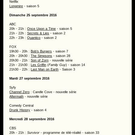
Netflix
Longmire
- saison 5
Dimanche 25 septembre 2016
ABC
20h - 21h :
Once Upon a Time
- saison 5
21h - 22h :
Secrets & Lies
- saison 2
22h - 23h :
Quantico
- saison 2
FOX
19h30 - 20h :
Bob’s Burgers
- saison 7
20h - 20h30 :
The Simpsons
- saison 28
20h30 - 21h :
Son of Zorn
- nouvelle série
21h - 21h30 :
Les Griffin
(
Family Guy
) - saison 14
21h30 - 22h :
Last Man on Earth
- Saison 3
Mardi 27 septembre 2016
Syfy
Channel Zero
: Candle Cove - nouvelle série
Aftermath
- nouvelle série
Comedy Central
Drunk History
- saison 4
Mercredi 28 septembre 2016
CBS
20h - 21h :
Survivor
- programme de télé-réalité - saison 33