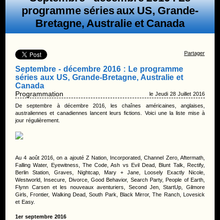
programme séries aux US, Grande-
Bretagne, Australie et Canada
Partager
Septembre - décembre 2016 : Le programme
séries aux US, Grande-Bretagne, Australie et
Canada
Programmation
le Jeudi 28 Juillet 2016
De septembre à décembre 2016, les chaînes américaines, anglaises,
australiennes et canadiennes lancent leurs fictions. Voici une la liste mise à
jour régulièrement.
Au 4 août 2016, on a ajouté Z Nation, Incorporated, Channel Zero, Aftermath,
Falling Water, Eyewitness, The Code, Ash vs Evil Dead, Blunt Talk, Rectify,
Berlin Station, Graves, Nightcap, Mary + Jane, Loosely Exactly Nicole,
Westworld, Insecure, Divorce, Good Behavior, Search Party, People of Earth,
Flynn Carsen et les nouveaux aventuriers, Second Jen, StartUp, Gilmore
Girls, Frontier, Walking Dead, South Park, Black Mirror, The Ranch, Lovesick
et Easy.
1er septembre 2016