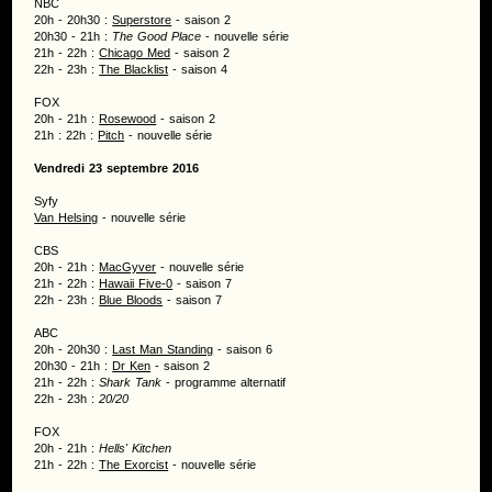
NBC
20h - 20h30 :
Superstore
- saison 2
20h30 - 21h :
The Good Place
- nouvelle série
21h - 22h :
Chicago Med
- saison 2
22h - 23h :
The Blacklist
- saison 4
FOX
20h - 21h :
Rosewood
- saison 2
21h : 22h :
Pitch
- nouvelle série
Vendredi 23 septembre 2016
Syfy
Van Helsing
- nouvelle série
CBS
20h - 21h :
MacGyver
- nouvelle série
21h - 22h :
Hawaii Five-0
- saison 7
22h - 23h :
Blue Bloods
- saison 7
ABC
20h - 20h30 :
Last Man Standing
- saison 6
20h30 - 21h :
Dr Ken
- saison 2
21h - 22h :
Shark Tank
- programme alternatif
22h - 23h :
20/20
FOX
20h - 21h :
Hells' Kitchen
21h - 22h :
The Exorcist
- nouvelle série