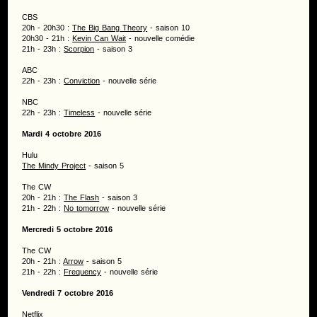
CBS
20h - 20h30 :
The Big Bang Theory
- saison 10
20h30 - 21h :
Kevin Can Wait
- nouvelle comédie
21h - 23h :
Scorpion
- saison 3
ABC
22h - 23h :
Conviction
- nouvelle série
NBC
22h - 23h :
Timeless
- nouvelle série
Mardi 4 octobre 2016
Hulu
The Mindy Project
- saison 5
The CW
20h - 21h :
The Flash
- saison 3
21h - 22h :
No tomorrow
- nouvelle série
Mercredi 5 octobre 2016
The CW
20h - 21h :
Arrow
- saison 5
21h - 22h :
Frequency
- nouvelle série
Vendredi 7 octobre 2016
Netflix