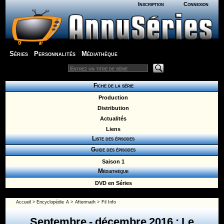
Inscription
Connexion
Séries
Personnalités
Médiathèque
Fiche de la série
Production
Distribution
Actualités
Liens
Liste des épisodes
Guide des épisodes
Saison 1
Médiathèque
DVD en Séries
Accueil
>
Encyclopédie
A
>
Aftermath
> Fil Info
Septembre - décembre 2016 : Le