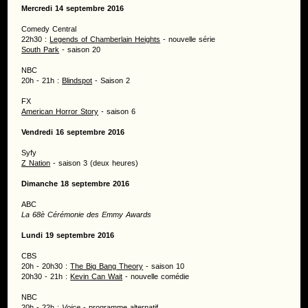
Mercredi 14 septembre 2016
Comedy Central
22h30 :
Legends of Chamberlain Heights
- nouvelle série
South Park
- saison 20
NBC
20h - 21h :
Blindspot
- Saison 2
FX
American Horror Story
- saison 6
Vendredi 16 septembre 2016
Syfy
Z Nation
- saison 3 (deux heures)
Dimanche 18 septembre 2016
ABC
La 68è Cérémonie des Emmy Awards
Lundi 19 septembre 2016
CBS
20h - 20h30 :
The Big Bang Theory
- saison 10
20h30 - 21h :
Kevin Can Wait
- nouvelle comédie
NBC
20h - 22h :
Voice
- programme alternatif