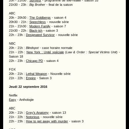
20h - 21h30 :
Survivor
- programme de télé-réalité - saison 33
21h30 - 23h :
Big Brother
- final de la saison
ABC
20h - 20h30 :
The Goldbergs
- saison 4
20h30 - 21h :
Speechless
- nouvelle série
21h - 21h30 :
Modern Family
- saison 7
21h30 - 22h :
Black-ish
- saison 3
22h - 23h :
Designated Survivor
- nouvelle série
NBC
20h - 21h :
Blindspot
- case horaire normale
21h - 22h :
New York : Unité spéciale
(
Law & Order : Special Victims Unit
) -
Saison 18
22h - 23h :
Chicago PD
- saison 4
FOX
20h - 21h :
Lethal Weapon
- Nouvelle série
21h - 22h :
Empire
- Saison 3
Jeudi 22 septembre 2016
Netflix
Easy
- Anthologie
ABC
20h - 21h :
Grey's Anatomy
- saison 13
21h - 22h :
Notorious
- nouvelle série
22h - 23h :
How to get away with murder
- saison 3