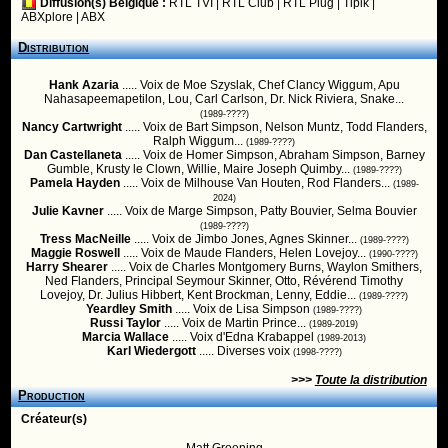
Diffusion(s) Belgique :
RTL TVI
|
RTL Club
|
RTL Plug
|
Tipik
|
ABXplore
|
ABX
Distribution
Hank Azaria
..... Voix de Moe Szyslak, Chef Clancy Wiggum, Apu
Nahasapeemapetilon, Lou, Carl Carlson, Dr. Nick Riviera, Snake...
(1989-????)
Nancy Cartwright
..... Voix de Bart Simpson, Nelson Muntz, Todd Flanders,
Ralph Wiggum...
(1989-????)
Dan Castellaneta
..... Voix de Homer Simpson, Abraham Simpson, Barney
Gumble, Krusty le Clown, Willie, Maire Joseph Quimby...
(1989-????)
Pamela Hayden
..... Voix de Milhouse Van Houten, Rod Flanders...
(1989-
2024)
Julie Kavner
..... Voix de Marge Simpson, Patty Bouvier, Selma Bouvier
(1989-????)
Tress MacNeille
..... Voix de Jimbo Jones, Agnes Skinner...
(1989-????)
Maggie Roswell
..... Voix de Maude Flanders, Helen Lovejoy...
(1990-????)
Harry Shearer
..... Voix de Charles Montgomery Burns, Waylon Smithers,
Ned Flanders, Principal Seymour Skinner, Otto, Révérend Timothy
Lovejoy, Dr. Julius Hibbert, Kent Brockman, Lenny, Eddie...
(1989-????)
Yeardley Smith
..... Voix de Lisa Simpson
(1989-????)
Russi Taylor
..... Voix de Martin Prince...
(1989-2019)
Marcia Wallace
..... Voix d'Edna Krabappel
(1989-2013)
Karl Wiedergott
..... Diverses voix
(1998-????)
>>>
Toute la distribution
Production
Créateur(s)