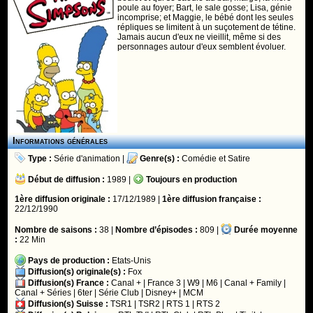
poule au foyer; Bart, le sale gosse; Lisa, génie
incomprise; et Maggie, le bébé dont les seules
répliques se limitent à un suçotement de tétine.
Jamais aucun d'eux ne vieillit, même si des
personnages autour d'eux semblent évoluer.
Informations générales
Type :
Série d'animation
|
Genre(s) :
Comédie
et
Satire
Début de diffusion :
1989 |
Toujours en production
1ère diffusion originale :
17/12/1989 |
1ère diffusion française :
22/12/1990
Nombre de saisons :
38 |
Nombre d’épisodes :
809 |
Durée moyenne
:
22 Min
Pays de production :
Etats-Unis
Diffusion(s) originale(s) :
Fox
Diffusion(s) France :
Canal +
|
France 3
|
W9
|
M6
|
Canal + Family
|
Canal + Séries
|
6ter
|
Série Club
|
Disney+
|
MCM
Diffusion(s) Suisse :
TSR1
|
TSR2
|
RTS 1
|
RTS 2