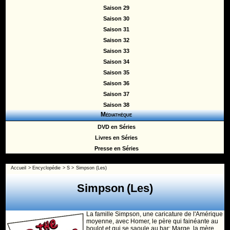
Saison 29
Saison 30
Saison 31
Saison 32
Saison 33
Saison 34
Saison 35
Saison 36
Saison 37
Saison 38
Médiathèque
DVD en Séries
Livres en Séries
Presse en Séries
Accueil
>
Encyclopédie
>
S
>
Simpson (Les)
Simpson (Les)
La famille Simpson, une caricature de l'Amérique
moyenne, avec Homer, le père qui fainéante au
boulot et qui se saoule au bar; Marge, la mère