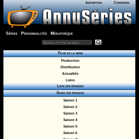
Inscription
Connexion
Séries
Personnalités
Médiathèque
Fiche de la série
Production
Distribution
Actualités
Liens
Liste des épisodes
Guide des épisodes
Saison 1
Saison 2
Saison 3
Saison 4
Saison 5
Saison 6