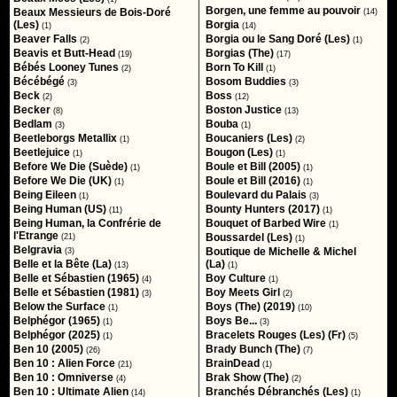
Borgen, une femme au pouvoir
Beaux Messieurs de Bois-Doré
(14)
(Les)
Borgia
(1)
(14)
Beaver Falls
Borgia ou le Sang Doré (Les)
(2)
(1)
Beavis et Butt-Head
Borgias (The)
(19)
(17)
Bébés Looney Tunes
Born To Kill
(2)
(1)
Bécébégé
Bosom Buddies
(3)
(3)
Beck
Boss
(2)
(12)
Becker
Boston Justice
(8)
(13)
Bedlam
Bouba
(3)
(1)
Beetleborgs Metallix
Boucaniers (Les)
(1)
(2)
Beetlejuice
Bougon (Les)
(1)
(1)
Before We Die (Suède)
Boule et Bill (2005)
(1)
(1)
Before We Die (UK)
Boule et Bill (2016)
(1)
(1)
Being Eileen
Boulevard du Palais
(1)
(3)
Being Human (US)
Bounty Hunters (2017)
(11)
(1)
Being Human, la Confrérie de
Bouquet of Barbed Wire
(1)
l'Etrange
Boussardel (Les)
(21)
(1)
Belgravia
Boutique de Michelle & Michel
(3)
Belle et la Bête (La)
(La)
(13)
(1)
Belle et Sébastien (1965)
Boy Culture
(4)
(1)
Belle et Sébastien (1981)
Boy Meets Girl
(3)
(2)
Below the Surface
Boys (The) (2019)
(1)
(10)
Belphégor (1965)
Boys Be...
(1)
(3)
Belphégor (2025)
Bracelets Rouges (Les) (Fr)
(1)
(5)
Ben 10 (2005)
Brady Bunch (The)
(26)
(7)
Ben 10 : Alien Force
BrainDead
(21)
(1)
Ben 10 : Omniverse
Brak Show (The)
(4)
(2)
Ben 10 : Ultimate Alien
Branchés Débranchés (Les)
(14)
(1)