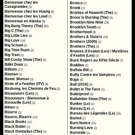
Bienvenue chez les
Bronco
(1)
Casagrandes
(1)
Bronk
(1)
Bienvenue chez les Huang
(6)
Brontes of Haworth (The)
(1)
Bienvenue chez les Loud
(7)
Bronx Is Burning (The)
(2)
Bienvenue en Alaska
(9)
Brooklyn Nine-Nine
(24)
Big Bang Theory (The)
(63)
Brooklyn South
(2)
Big C (The)
(15)
Brotherhood
(9)
Big Little Lies
(9)
Brothers & Sisters
(16)
Big Love
(14)
Brothers (2009)
(1)
Big School
(2)
Brothers (The)
(3)
Big Time Rush
(2)
Brumes d'Avalon (Les) / Mystères
Big Train
d'Avalon (Les)
(1)
(1)
Bill Cosby Show (The)
Buck Rogers au XXVe Siècle
(2)
(7)
Billet Doux
Buddies
(1)
(1)
Billions
Buffalo Bill
(17)
(1)
Bioman
Buffy Contre les Vampires
(1)
(45)
Bionic Woman
Bugs
(3)
(4)
Birds of a Feather (ITV)
Bull (2016)
(4)
(8)
Birdsong, les Chemins de Feu
Bullet in The Face
(2)
(1)
Bisounours (Les)
Bulletproof
(2)
(5)
Bisounours : Bienvenue à
Bullwinkle Show (The)
(8)
Bisouville (Les)
(1)
Bunker (Le)
(1)
Bitten
(6)
Bureau (Le)
(1)
Bizarre
(1)
Bureau des Légendes (Le)
(16)
Bizarre, Bizarre
(13)
Buried
(1)
Black Books
(11)
Burn Notice
(22)
Black Butler
(1)
Burning Love
(1)
Black Donnellys (The)
(3)
Burnside
(1)