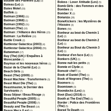
Bataille des Planètes (La)
(3)
Boloss : Loser Attitude (Les)
(5)
Bateau (Le)
(2)
Bomb Girls : des Femmes et des
Bates Motel
(33)
Bombes
(5)
Batfink
(1)
Bomber X
(2)
Batman (1966)
(11)
Bonanza
(28)
Batman (1968)
(1)
BoneKickers : les Mystères de
Batman (1992)
l'Histoire
(31)
(3)
Batman (The)
Bones
(10)
(50)
Batman : l'Alliance des Héros
Bonheur au bout du Chemin 1
(15)
Batman : La Relève
(Le)
(10)
(2)
Battle Creek
Bonheur au bout du Chemin 2
(2)
(Le)
Battlestar Galactica (2003)
(1)
(4)
Bonheur au Bout du Chemin 3
Battlestar Galactica (2004)
(55)
(Le)
(1)
Batwoman
(17)
Bonheur d'en face (Le)
(1)
Bay (The) (UK) / Enquêtes à
Bonkers (UK)
Morecambe
(1)
(7)
Bonne nuit les petits
Baymax et les nouveaux héros
(2)
(1)
Bonnie et Clyde
Bazar de la Charité (Le)
(4)
(2)
Bonsoir chef !
Beach Girls
(1)
(1)
Book of Daniel (The)
Beast (The) (2009)
(1)
(2)
Book of Negroes (The)
Beast Machine : Transformers
(1)
(3)
Boomers
Beast Must Die (The)
(1)
(1)
Boomtown
Beastmaster, le Dernier des
(3)
Survivants
Boondocks (Les)
(7)
(3)
Beau Séjour / Beau Rivage
Boot (Das) (2018)
(3)
(5)
Beautiful People (2005)
Booth at The End (The)
(1)
(1)
Beautiful People (2008)
Border : Police des Frontières
(7)
(The)
Beauty and The Beast
(5)
(14)
Bored To Death
Beaux Mecs (Les)
(13)
(1)