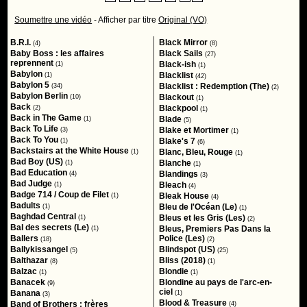
Soumettre une vidéo
- Afficher par titre
Original (VO)
B.R.I.
Black Mirror
(4)
(8)
Baby Boss : les affaires
Black Sails
(27)
reprennent
Black-ish
(1)
(1)
Babylon
Blacklist
(1)
(42)
Babylon 5
Blacklist : Redemption (The)
(34)
(2)
Babylon Berlin
Blackout
(10)
(1)
Back
Blackpool
(2)
(1)
Back in The Game
Blade
(1)
(5)
Back To Life
Blake et Mortimer
(3)
(1)
Back To You
Blake's 7
(1)
(6)
Backstairs at the White House
Blanc, Bleu, Rouge
(1)
(1)
Bad Boy (US)
Blanche
(1)
(1)
Bad Education
Blandings
(4)
(3)
Bad Judge
Bleach
(1)
(4)
Badge 714 / Coup de Filet
Bleak House
(1)
(4)
Badults
Bleu de l'Océan (Le)
(1)
(1)
Baghdad Central
Bleus et les Gris (Les)
(1)
(2)
Bal des secrets (Le)
Bleus, Premiers Pas Dans la
(1)
Ballers
Police (Les)
(18)
(2)
Ballykissangel
Blindspot (US)
(5)
(25)
Balthazar
Bliss (2018)
(8)
(1)
Balzac
Blondie
(1)
(1)
Banacek
Blondine au pays de l'arc-en-
(9)
ciel
Banana
(1)
(3)
Blood & Treasure
Band of Brothers : frères
(4)