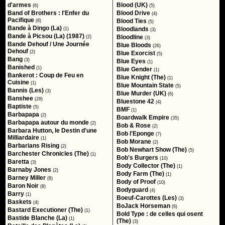
d'armes
Blood (UK)
(6)
(5)
Band of Brothers : l'Enfer du
Blood Drive
(4)
Pacifique
Blood Ties
(8)
(5)
Bande à Dingo (La)
Bloodlands
(1)
(3)
Bande à Picsou (La) (1987)
Bloodline
(2)
(3)
Bande Dehouf / Une Journée
Blue Bloods
(26)
Dehouf
(2)
Blue Exorcist
(5)
Bang
(3)
Blue Eyes
(1)
Banished
(1)
Blue Gender
(1)
Bankerot : Coup de Feu en
Blue Knight (The)
(1)
Cuisine
(1)
Blue Mountain State
(5)
Bannis (Les)
(3)
Blue Murder (UK)
(6)
Banshee
(28)
Bluestone 42
(4)
Baptiste
(5)
BMF
(1)
Barbapapa
(2)
Boardwalk Empire
(35)
Barbapapa autour du monde
(2)
Bob & Rose
(2)
Barbara Hutton, le Destin d'une
Bob l'Eponge
(7)
Milliardaire
(1)
Bob Morane
(2)
Barbarians Rising
(2)
Bob Newhart Show (The)
(5)
Barchester Chronicles (The)
(1)
Bob's Burgers
(10)
Baretta
(3)
Body Collector (The)
(1)
Barnaby Jones
(2)
Body Farm (The)
(1)
Barney Miller
(8)
Body of Proof
(10)
Baron Noir
(8)
Bodyguard
(4)
Barry
(1)
Boeuf-Carottes (Les)
(3)
Baskets
(4)
BoJack Horseman
(6)
Bastard Executioner (The)
(1)
Bold Type : de celles qui osent
Bastide Blanche (La)
(1)
(The)
(3)