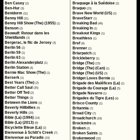
Ben Casey
Braquage à la Suédoise
(2)
(2)
Ben-Hur
Braquo
(3)
(23)
Benidorm
Brave New World (US)
(11)
(2)
Benny Hill
BraveStarr
(11)
(1)
Benny Hill Show (The) (1955)
Breaking Bad
(1)
(46)
Benson
Breaking In
(2)
(1)
Beowulf: Retour dans les
Breakout Kings
(1)
Shieldlands
Breathless
(3)
(1)
Bergerac, le flic de Jersey
Bref
(3)
(6)
Berlin 56
Brenner
(2)
(1)
Berlin 59
Briarpatch
(1)
(1)
Berlin 63
Brickleberry
(1)
(1)
Berlin Alexanderplatz
Bridge (The)
(1)
(15)
Berlin Station
Bridge (The) (Can)
(4)
(1)
Bernie Mac Show (The)
Bridge (The) (US)
(1)
(3)
Berserk
Bridget Loves Bernie
(1)
(1)
Best Years (The)
Brigade des Maléfices (La)
(2)
(1)
Better Call Saul
Brigade du Courage (La)
(35)
(5)
Better Off Ted
Brigade Navarro
(2)
(1)
Better Things
Brigades du Tigre (Les)
(3)
(4)
Between the Lions
Brisco County
(1)
(1)
Beverly Hillbillies
Britannia
(6)
(7)
Beverly Hills
Broad City
(20)
(7)
Bible (La) (1994)
Broadchurch
(14)
(18)
Bible (La) (2013)
Brockmire
(6)
(4)
Bicyclette Bleue (La)
Broken
(2)
(2)
Bienvenue à Schitt's Creek
Broken Saints
(7)
(1)
Bienvenue au Paradis
Brokenwood
(10)
(32)