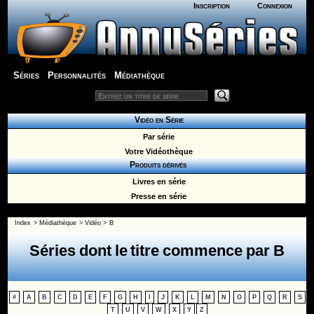
Inscription
Connexion
Séries
Personnalités
Médiathèque
Vidéo en Série
Par série
Votre Vidéothèque
Produits dérivés
Livres en série
Presse en série
Index
>
Médiathèque
>
Vidéo
>
B
Séries dont le titre commence par B
#
A
B
C
D
E
F
G
H
I
J
K
L
M
N
O
P
Q
R
S
T
U
V
W
X
Y
Z