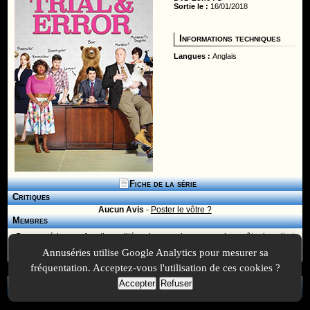
Sortie le :
16/01/2018
Informations techniques
Langues :
Anglais
Fiche de la série
Critiques
Aucun Avis
-
Poster le vôtre ?
Membres
Pour accéder aux fonctionnalitées des membres, vous devez être
inscrit
et
connecté à votre compte.
Annuséries utilise Google Analytics pour mesurer sa
fréquentation. Acceptez-vous l'utilisation de ces cookies ?
Accepter
Refuser
A Propos
-
Plan
-
Contactez-nous
-
A-Suivre.org
-
Mentions légales
-