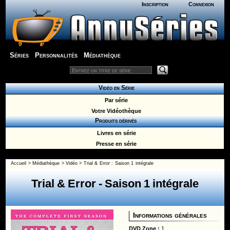
Inscription
Connexion
Séries
Personnalités
Médiathèque
Vidéo en Série
Par série
Votre Vidéothèque
Produits dérivés
Livres en série
Presse en série
Accueil
>
Médiathèque
>
Vidéo
>
Trial & Error
:
Saison 1 intégrale
Trial & Error
- Saison 1 intégrale
Informations générales
DVD Zone :
1