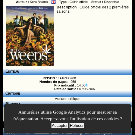
Auteur :
Kera Bolonik -
-
Type :
Guide officiel -
Statut :
Disponible
Description :
Guide officiel des 2 premières
saisons.
Editeur
N°ISBN :
1416938788
Nombre de pages :
256
Prix indicatif :
14.00
Date de sortie :
07/08/2007
Critique
Aucune critique
Membres
Vous ne pouvez pas accéder aux fonctionnalités réservées aux membres
Annuséries utilise Google Analytics pour mesurer sa
parce que vous n'êtes pas
inscrit
ou pas connecté (voir haut de page).
fréquentation. Acceptez-vous l'utilisation de ces cookies ?
Accepter
Refuser
A Propos
-
Plan
-
Contactez-nous
-
A-Suivre.org
-
Mentions légales
-