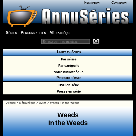
Inscription
Connexion
Séries
Personnalités
Médiathèque
Livres en Séries
Par séries
Par catégorie
Votre bibliothèque
Produits dérivés
DVD en série
Presse en série
Accueil
>
Médiathèque
>
Livres
>
Weeds
:
In the Weeds
Weeds
In the Weeds