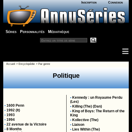
Inscription
Connexion
Séries
Personnalités
Médiathèque
Accueil
>
Encyclopédie
>
Par genre
Politique
•
Kennedy : un Royaume Perdu
(Les)
•
1600 Penn
•
Killing (The) (Dan)
•
1992 (It)
•
King of Boys: The Return of the
•
1993
King
•
1994
•
Kollective (The)
•
22 avenue de la Victoire
•
Liaison
•
8 Months
•
Lies Within (The)