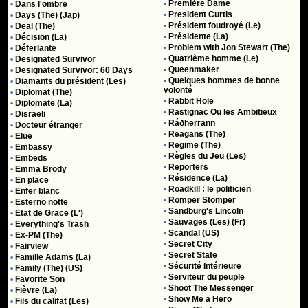
•
Première Dame
•
Dans l'ombre
•
President Curtis
•
Days (The) (Jap)
•
Président foudroyé (Le)
•
Deal (The)
•
Présidente (La)
•
Décision (La)
•
Problem with Jon Stewart (The)
•
Déferlante
•
Quatrième homme (Le)
•
Designated Survivor
•
Queenmaker
•
Designated Survivor: 60 Days
•
Quelques hommes de bonne
•
Diamants du président (Les)
volonté
•
Diplomat (The)
•
Rabbit Hole
•
Diplomate (La)
•
Rastignac Ou les Ambitieux
•
Disraeli
•
Ráðherrann
•
Docteur étranger
•
Reagans (The)
•
Elue
•
Regime (The)
•
Embassy
•
Règles du Jeu (Les)
•
Embeds
•
Reporters
•
Emma Brody
•
Résidence (La)
•
En place
•
Roadkill : le politicien
•
Enfer blanc
•
Romper Stomper
•
Esterno notte
•
Sandburg's Lincoln
•
Etat de Grace (L')
•
Sauvages (Les) (Fr)
•
Everything's Trash
•
Scandal (US)
•
Ex-PM (The)
•
Secret City
•
Fairview
•
Secret State
•
Famille Adams (La)
•
Sécurité Intérieure
•
Family (The) (US)
•
Serviteur du peuple
•
Favorite Son
•
Shoot The Messenger
•
Fièvre (La)
•
Show Me a Hero
•
Fils du califat (Les)