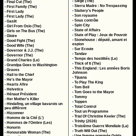
•
Siege (The)
•
Final Cut (The)
•
Sierra Madre : No Trespassing
•
First Family (The)
•
Slattery's People
•
First Lady
•
Son royaume
•
First Lady (The)
•
Sous contrôle
•
Gaslit
•
Spin City
•
Girl From Oslo (The)
•
State of Affairs
•
Girls on The Bus (The)
•
State of Play : Jeux de Pouvoir
•
Gloire
•
Stonehouse : député, amant et
•
Good Fight (The)
espion
•
Good Wife (The)
•
Sur Ecoute
•
Governor & J.J. (The)
•
Tandav
•
Governor (The)
•
Temps des hostilités (Le)
•
Grand Charles (Le)
•
Thick of It (The)
•
Grandpa Goes to Washington
•
This England : Les années Boris
•
Graves
Johnson
•
Hail to the Chief
•
Tijuana
•
He's the Mayor
•
To Play The King
•
Hearts Afire
•
Tom Bell
•
Helvetica
•
Tom Goes to the Mayor
•
Hénaut Président
•
Tommy
•
Her Mother's Killer
•
Toppen
•
Hindafing, un village bavarois un
•
Total Control
peu différent
•
Tout un Programme
•
Hizzonner
•
Trial Of Christine Keeler (The)
•
Homme de la Cité (L')
•
Trinity (2026)
•
Hommes de l'Ombre (Les)
•
Troisième Guerre Mondiale (La)
•
Honorin
•
Truth Will Out (The)
•
Honourable Woman (The)
•
Une femme nommée Golda