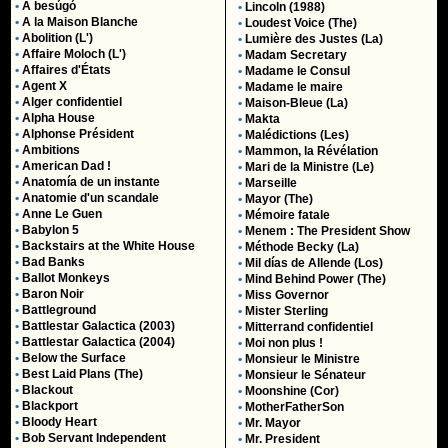
•
A besúgó
•
Lincoln (1988)
•
A la Maison Blanche
•
Loudest Voice (The)
•
Abolition (L')
•
Lumière des Justes (La)
•
Affaire Moloch (L')
•
Madam Secretary
•
Affaires d'États
•
Madame le Consul
•
Agent X
•
Madame le maire
•
Alger confidentiel
•
Maison-Bleue (La)
•
Alpha House
•
Makta
•
Alphonse Président
•
Malédictions (Les)
•
Ambitions
•
Mammon, la Révélation
•
American Dad !
•
Mari de la Ministre (Le)
•
Anatomía de un instante
•
Marseille
•
Anatomie d'un scandale
•
Mayor (The)
•
Anne Le Guen
•
Mémoire fatale
•
Babylon 5
•
Menem : The President Show
•
Backstairs at the White House
•
Méthode Becky (La)
•
Bad Banks
•
Mil días de Allende (Los)
•
Ballot Monkeys
•
Mind Behind Power (The)
•
Baron Noir
•
Miss Governor
•
Battleground
•
Mister Sterling
•
Battlestar Galactica (2003)
•
Mitterrand confidentiel
•
Battlestar Galactica (2004)
•
Moi non plus !
•
Below the Surface
•
Monsieur le Ministre
•
Best Laid Plans (The)
•
Monsieur le Sénateur
•
Blackout
•
Moonshine (Cor)
•
Blackport
•
MotherFatherSon
•
Bloody Heart
•
Mr. Mayor
•
Bob Servant Independent
•
Mr. President