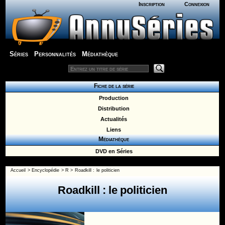
Inscription
Connexion
Séries
Personnalités
Médiathèque
Fiche de la série
Production
Distribution
Actualités
Liens
Médiathèque
DVD en Séries
Accueil
>
Encyclopédie
>
R
>
Roadkill : le politicien
Roadkill : le politicien