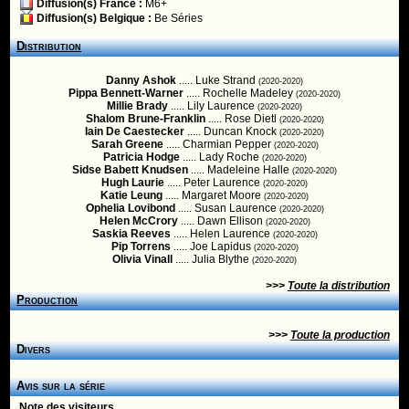
Diffusion(s) France :
M6+
Diffusion(s) Belgique :
Be Séries
Distribution
Danny Ashok
..... Luke Strand
(2020-2020)
Pippa Bennett-Warner
..... Rochelle Madeley
(2020-2020)
Millie Brady
..... Lily Laurence
(2020-2020)
Shalom Brune-Franklin
..... Rose Dietl
(2020-2020)
Iain De Caestecker
..... Duncan Knock
(2020-2020)
Sarah Greene
..... Charmian Pepper
(2020-2020)
Patricia Hodge
..... Lady Roche
(2020-2020)
Sidse Babett Knudsen
..... Madeleine Halle
(2020-2020)
Hugh Laurie
..... Peter Laurence
(2020-2020)
Katie Leung
..... Margaret Moore
(2020-2020)
Ophelia Lovibond
..... Susan Laurence
(2020-2020)
Helen McCrory
..... Dawn Ellison
(2020-2020)
Saskia Reeves
..... Helen Laurence
(2020-2020)
Pip Torrens
..... Joe Lapidus
(2020-2020)
Olivia Vinall
..... Julia Blythe
(2020-2020)
>>>
Toute la distribution
Production
>>>
Toute la production
Divers
Avis sur la série
Note des visiteurs